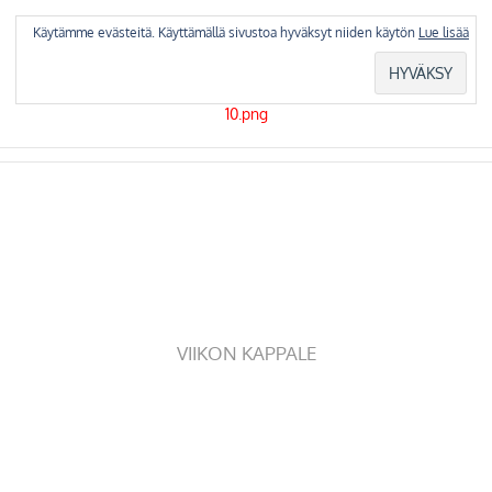
Skip
to
Käytämme evästeitä. Käyttämällä sivustoa hyväksyt niiden käytön
Lue lisää
content
VIIKON KAPPALE