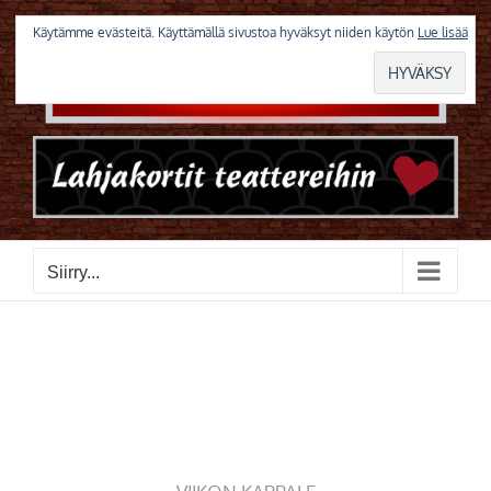
Skip
to
Käytämme evästeitä. Käyttämällä sivustoa hyväksyt niiden käytön
Lue lisää
content
Siirry...