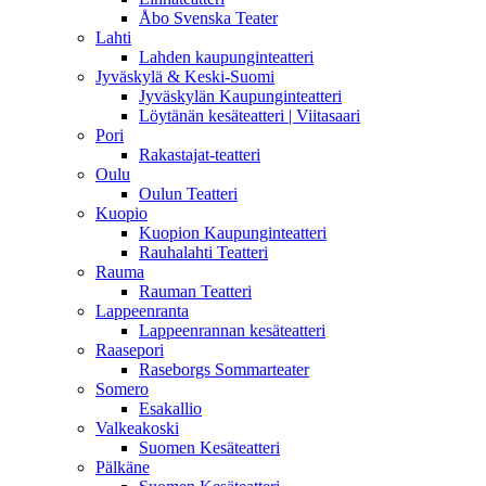
Åbo Svenska Teater
Lahti
Lahden kaupunginteatteri
Jyväskylä & Keski-Suomi
Jyväskylän Kaupunginteatteri
Löytänän kesäteatteri | Viitasaari
Pori
Rakastajat-teatteri
Oulu
Oulun Teatteri
Kuopio
Kuopion Kaupunginteatteri
Rauhalahti Teatteri
Rauma
Rauman Teatteri
Lappeenranta
Lappeenrannan kesäteatteri
Raasepori
Raseborgs Sommarteater
Somero
Esakallio
Valkeakoski
Suomen Kesäteatteri
Pälkäne