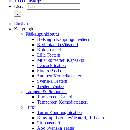
Tilaa uutiskirje
Etsi ...
Etusivu
Kaupungit
Pääkaupunkiseutu
Helsingin Kaupunginteatteri
Kivinokan kesäteatteri
KokoTeatteri
Lilla Teatern
Musiikkiteatteri Kapsäkki
Peacock-teatteri
Studio Pasila
Suomen Komediateatteri
Svenska Teatern
Teatteri Vantaa
Tampere & Pirkanmaa
Tampereen Teatteri
Tampereen Komediateatteri
Turku
Turun Kaupunginteatteri
Kansanpuiston kesäteatteri, Ruissalo
Linnateatteri
Åbo Svenska Teater