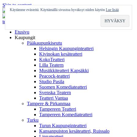
Skip to content
Käytämme evästeitä. Käyttämällä sivustoa hyväksyt niiden käytön
Lue lisää
Etusivu
Kaupungit
Pääkaupunkiseutu
Helsingin Kaupunginteatteri
Kivinokan kesäteatteri
KokoTeatteri
Lilla Teatern
Musiikkiteatteri Kapsäkki
Peacock-teatteri
Studio Pasila
Suomen Komediateatteri
Svenska Teatern
Teatteri Vantaa
Tampere & Pirkanmaa
Tampereen Teatteri
Tampereen Komediateatteri
Turku
Turun Kaupunginteatteri
Kansanpuiston kesäteatteri, Ruissalo
Linnateatteri