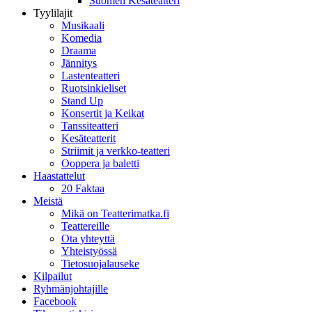
Suomen Kesäteatteri
Tyylilajit
Musikaali
Komedia
Draama
Jännitys
Lastenteatteri
Ruotsinkieliset
Stand Up
Konsertit ja Keikat
Tanssiteatteri
Kesäteatterit
Striimit ja verkko-teatteri
Ooppera ja baletti
Haastattelut
20 Faktaa
Meistä
Mikä on Teatterimatka.fi
Teattereille
Ota yhteyttä
Yhteistyössä
Tietosuojalauseke
Kilpailut
Ryhmänjohtajille
Facebook