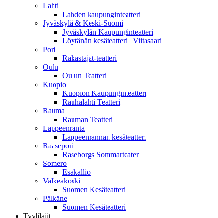
Lahti
Lahden kaupunginteatteri
Jyväskylä & Keski-Suomi
Jyväskylän Kaupunginteatteri
Löytänän kesäteatteri | Viitasaari
Pori
Rakastajat-teatteri
Oulu
Oulun Teatteri
Kuopio
Kuopion Kaupunginteatteri
Rauhalahti Teatteri
Rauma
Rauman Teatteri
Lappeenranta
Lappeenrannan kesäteatteri
Raasepori
Raseborgs Sommarteater
Somero
Esakallio
Valkeakoski
Suomen Kesäteatteri
Pälkäne
Suomen Kesäteatteri
Tyylilajit