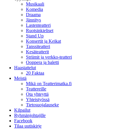
Musikaali
Komedia
Draama
Jännitys
Lastenteatteri
Ruotsinkieliset
Stand Up
Konsertit ja Keikat
Tanssiteatteri
Kesäteatterit
Striimit ja verkko-teatteri
Ooppera ja baletti
Haastattelut
20 Faktaa
Meistä
Mikä on Teatterimatka.fi
Teattereille
Ota yhteyttä
Yhteistyössä
Tietosuojalauseke
Kilpailut
Ryhmänjohtajille
Facebook
Tilaa uutiskirje