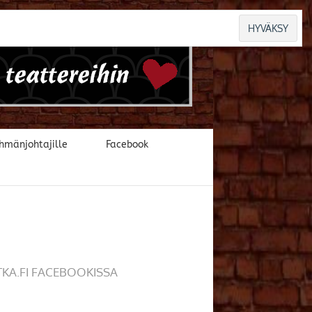
hmänjohtajille
Facebook
TKA.FI FACEBOOKISSA