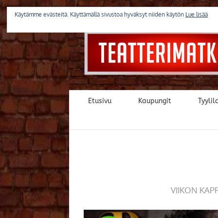
Skip
to
Käytämme evästeitä. Käyttämällä sivustoa hyväksyt niiden käytön
Lue lisää
content
Etusivu
Kaupungit
Tyylila
VIIKON KAP