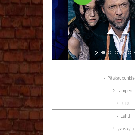
Pääkaupunkis
Tampere
Turku
Lahti
Jyväskylä