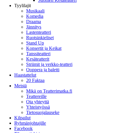
Suomen Kesäteatteri
Tyylilajit
Musikaali
Komedia
Draama
Jännitys
Lastenteatteri
Ruotsinkieliset
Stand Up
Konsertit ja Keikat
Tanssiteatteri
Kesäteatterit
Striimit ja verkko-teatteri
Ooppera ja baletti
Haastattelut
20 Faktaa
Meistä
Mikä on Teatterimatka.fi
Teattereille
Ota yhteyttä
Yhteistyössä
Tietosuojalauseke
Kilpailut
Ryhmänjohtajille
Facebook