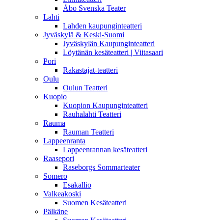
Åbo Svenska Teater
Lahti
Lahden kaupunginteatteri
Jyväskylä & Keski-Suomi
Jyväskylän Kaupunginteatteri
Löytänän kesäteatteri | Viitasaari
Pori
Rakastajat-teatteri
Oulu
Oulun Teatteri
Kuopio
Kuopion Kaupunginteatteri
Rauhalahti Teatteri
Rauma
Rauman Teatteri
Lappeenranta
Lappeenrannan kesäteatteri
Raasepori
Raseborgs Sommarteater
Somero
Esakallio
Valkeakoski
Suomen Kesäteatteri
Pälkäne