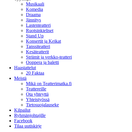
Musikaali
Komedia
Draama
Jännitys
Lastenteatteri
Ruotsinkieliset
Stand Up
Konsertit ja Keikat
Tanssiteatteri
Kesäteatterit
Striimit ja verkko-teatteri
Ooppera ja baletti
Haastattelut
20 Faktaa
Meistä
Mikä on Teatterimatka.fi
Teattereille
Ota yhteyttä
Yhteistyössä
Tietosuojalauseke
Kilpailut
Ryhmänjohtajille
Facebook
Tilaa uutiskirje