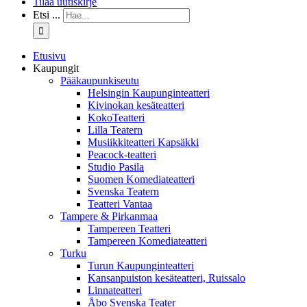
Tilaa uutiskirje
Etsi ...
Etusivu
Kaupungit
Pääkaupunkiseutu
Helsingin Kaupunginteatteri
Kivinokan kesäteatteri
KokoTeatteri
Lilla Teatern
Musiikkiteatteri Kapsäkki
Peacock-teatteri
Studio Pasila
Suomen Komediateatteri
Svenska Teatern
Teatteri Vantaa
Tampere & Pirkanmaa
Tampereen Teatteri
Tampereen Komediateatteri
Turku
Turun Kaupunginteatteri
Kansanpuiston kesäteatteri, Ruissalo
Linnateatteri
Åbo Svenska Teater