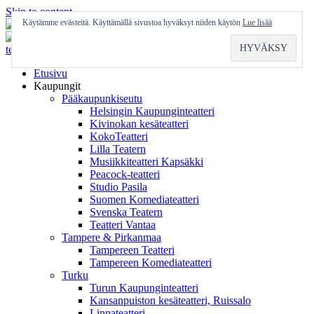
Skip to content
Käytämme evästeitä. Käyttämällä sivustoa hyväksyt niiden käytön
Lue lisää
Etusivu
Kaupungit
Pääkaupunkiseutu
Helsingin Kaupunginteatteri
Kivinokan kesäteatteri
KokoTeatteri
Lilla Teatern
Musiikkiteatteri Kapsäkki
Peacock-teatteri
Studio Pasila
Suomen Komediateatteri
Svenska Teatern
Teatteri Vantaa
Tampere & Pirkanmaa
Tampereen Teatteri
Tampereen Komediateatteri
Turku
Turun Kaupunginteatteri
Kansanpuiston kesäteatteri, Ruissalo
Linnateatteri