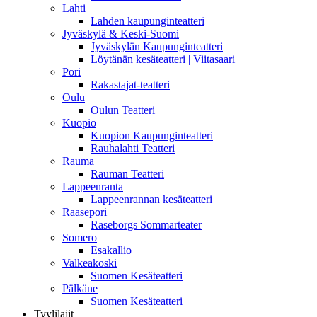
Lahti
Lahden kaupunginteatteri
Jyväskylä & Keski-Suomi
Jyväskylän Kaupunginteatteri
Löytänän kesäteatteri | Viitasaari
Pori
Rakastajat-teatteri
Oulu
Oulun Teatteri
Kuopio
Kuopion Kaupunginteatteri
Rauhalahti Teatteri
Rauma
Rauman Teatteri
Lappeenranta
Lappeenrannan kesäteatteri
Raasepori
Raseborgs Sommarteater
Somero
Esakallio
Valkeakoski
Suomen Kesäteatteri
Pälkäne
Suomen Kesäteatteri
Tyylilajit