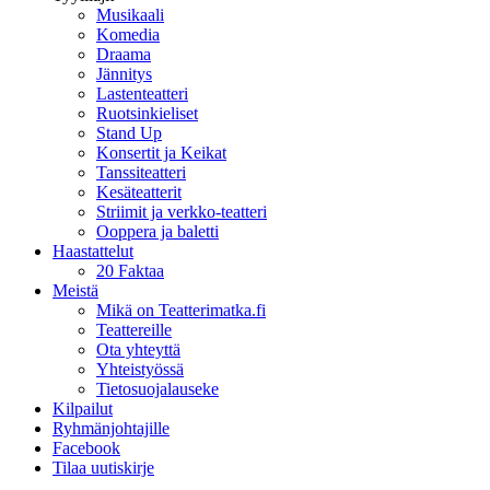
Musikaali
Komedia
Draama
Jännitys
Lastenteatteri
Ruotsinkieliset
Stand Up
Konsertit ja Keikat
Tanssiteatteri
Kesäteatterit
Striimit ja verkko-teatteri
Ooppera ja baletti
Haastattelut
20 Faktaa
Meistä
Mikä on Teatterimatka.fi
Teattereille
Ota yhteyttä
Yhteistyössä
Tietosuojalauseke
Kilpailut
Ryhmänjohtajille
Facebook
Tilaa uutiskirje