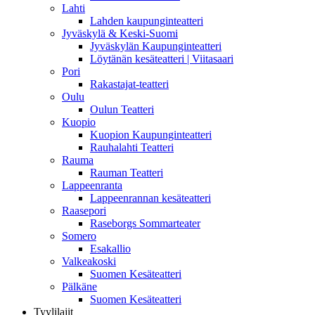
Lahti
Lahden kaupunginteatteri
Jyväskylä & Keski-Suomi
Jyväskylän Kaupunginteatteri
Löytänän kesäteatteri | Viitasaari
Pori
Rakastajat-teatteri
Oulu
Oulun Teatteri
Kuopio
Kuopion Kaupunginteatteri
Rauhalahti Teatteri
Rauma
Rauman Teatteri
Lappeenranta
Lappeenrannan kesäteatteri
Raasepori
Raseborgs Sommarteater
Somero
Esakallio
Valkeakoski
Suomen Kesäteatteri
Pälkäne
Suomen Kesäteatteri
Tyylilajit