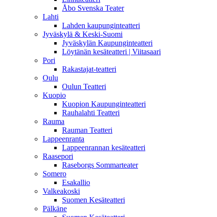
Åbo Svenska Teater
Lahti
Lahden kaupunginteatteri
Jyväskylä & Keski-Suomi
Jyväskylän Kaupunginteatteri
Löytänän kesäteatteri | Viitasaari
Pori
Rakastajat-teatteri
Oulu
Oulun Teatteri
Kuopio
Kuopion Kaupunginteatteri
Rauhalahti Teatteri
Rauma
Rauman Teatteri
Lappeenranta
Lappeenrannan kesäteatteri
Raasepori
Raseborgs Sommarteater
Somero
Esakallio
Valkeakoski
Suomen Kesäteatteri
Pälkäne