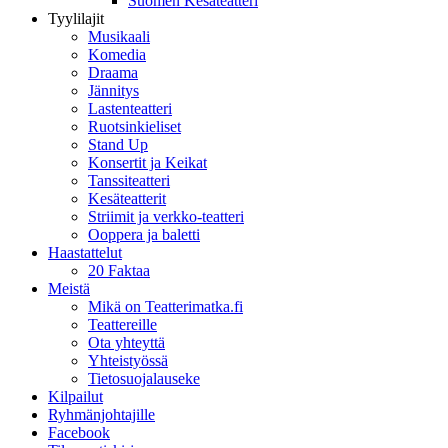
Suomen Kesäteatteri
Tyylilajit
Musikaali
Komedia
Draama
Jännitys
Lastenteatteri
Ruotsinkieliset
Stand Up
Konsertit ja Keikat
Tanssiteatteri
Kesäteatterit
Striimit ja verkko-teatteri
Ooppera ja baletti
Haastattelut
20 Faktaa
Meistä
Mikä on Teatterimatka.fi
Teattereille
Ota yhteyttä
Yhteistyössä
Tietosuojalauseke
Kilpailut
Ryhmänjohtajille
Facebook