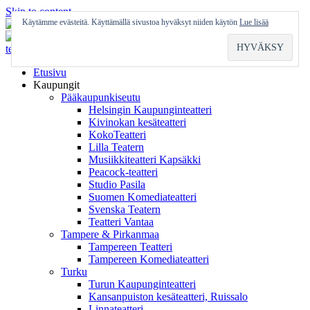
Skip to content
Käytämme evästeitä. Käyttämällä sivustoa hyväksyt niiden käytön
Lue lisää
Etusivu
Kaupungit
Pääkaupunkiseutu
Helsingin Kaupunginteatteri
Kivinokan kesäteatteri
KokoTeatteri
Lilla Teatern
Musiikkiteatteri Kapsäkki
Peacock-teatteri
Studio Pasila
Suomen Komediateatteri
Svenska Teatern
Teatteri Vantaa
Tampere & Pirkanmaa
Tampereen Teatteri
Tampereen Komediateatteri
Turku
Turun Kaupunginteatteri
Kansanpuiston kesäteatteri, Ruissalo
Linnateatteri