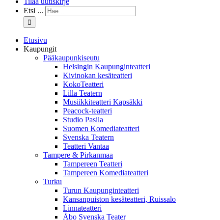
Tilaa uutiskirje
Etsi ...
Etusivu
Kaupungit
Pääkaupunkiseutu
Helsingin Kaupunginteatteri
Kivinokan kesäteatteri
KokoTeatteri
Lilla Teatern
Musiikkiteatteri Kapsäkki
Peacock-teatteri
Studio Pasila
Suomen Komediateatteri
Svenska Teatern
Teatteri Vantaa
Tampere & Pirkanmaa
Tampereen Teatteri
Tampereen Komediateatteri
Turku
Turun Kaupunginteatteri
Kansanpuiston kesäteatteri, Ruissalo
Linnateatteri
Åbo Svenska Teater