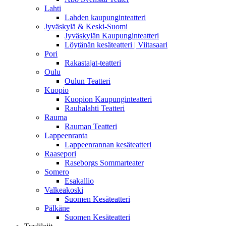
Lahti
Lahden kaupunginteatteri
Jyväskylä & Keski-Suomi
Jyväskylän Kaupunginteatteri
Löytänän kesäteatteri | Viitasaari
Pori
Rakastajat-teatteri
Oulu
Oulun Teatteri
Kuopio
Kuopion Kaupunginteatteri
Rauhalahti Teatteri
Rauma
Rauman Teatteri
Lappeenranta
Lappeenrannan kesäteatteri
Raasepori
Raseborgs Sommarteater
Somero
Esakallio
Valkeakoski
Suomen Kesäteatteri
Pälkäne
Suomen Kesäteatteri