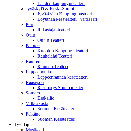
Lahden kaupunginteatteri
Jyväskylä & Keski-Suomi
Jyväskylän Kaupunginteatteri
Löytänän kesäteatteri | Viitasaari
Pori
Rakastajat-teatteri
Oulu
Oulun Teatteri
Kuopio
Kuopion Kaupunginteatteri
Rauhalahti Teatteri
Rauma
Rauman Teatteri
Lappeenranta
Lappeenrannan kesäteatteri
Raasepori
Raseborgs Sommarteater
Somero
Esakallio
Valkeakoski
Suomen Kesäteatteri
Pälkäne
Suomen Kesäteatteri
Tyylilajit
Musikaali