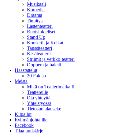
Musikaali
Komedia
Draama
Jännitys
Lastenteatteri
Ruotsinkieliset
Stand Up
Konsertit ja Keikat
Tanssiteatteri
Kesäteatterit
Striimit ja verkko-teatteri
Ooppera ja baletti
Haastattelut
20 Faktaa
Meistä
Mikä on Teatterimatka.fi
Teattereille
Ota yhteyttä
Yhteistyössä
Tietosuojalauseke
Kilpailut
Ryhmänjohtajille
Facebook
Tilaa uutiskirje