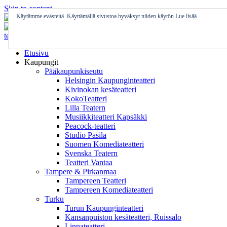
Skip to content
Käytämme evästeitä. Käyttämällä sivustoa hyväksyt niiden käytön
Lue lisää
Etusivu
Kaupungit
Pääkaupunkiseutu
Helsingin Kaupunginteatteri
Kivinokan kesäteatteri
KokoTeatteri
Lilla Teatern
Musiikkiteatteri Kapsäkki
Peacock-teatteri
Studio Pasila
Suomen Komediateatteri
Svenska Teatern
Teatteri Vantaa
Tampere & Pirkanmaa
Tampereen Teatteri
Tampereen Komediateatteri
Turku
Turun Kaupunginteatteri
Kansanpuiston kesäteatteri, Ruissalo
Linnateatteri