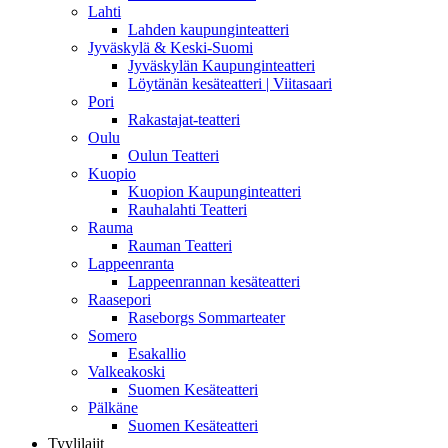
Lahti
Lahden kaupunginteatteri
Jyväskylä & Keski-Suomi
Jyväskylän Kaupunginteatteri
Löytänän kesäteatteri | Viitasaari
Pori
Rakastajat-teatteri
Oulu
Oulun Teatteri
Kuopio
Kuopion Kaupunginteatteri
Rauhalahti Teatteri
Rauma
Rauman Teatteri
Lappeenranta
Lappeenrannan kesäteatteri
Raasepori
Raseborgs Sommarteater
Somero
Esakallio
Valkeakoski
Suomen Kesäteatteri
Pälkäne
Suomen Kesäteatteri
Tyylilajit