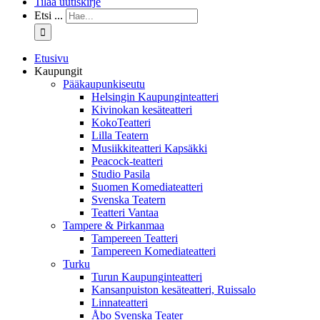
Tilaa uutiskirje
Etsi ...
Etusivu
Kaupungit
Pääkaupunkiseutu
Helsingin Kaupunginteatteri
Kivinokan kesäteatteri
KokoTeatteri
Lilla Teatern
Musiikkiteatteri Kapsäkki
Peacock-teatteri
Studio Pasila
Suomen Komediateatteri
Svenska Teatern
Teatteri Vantaa
Tampere & Pirkanmaa
Tampereen Teatteri
Tampereen Komediateatteri
Turku
Turun Kaupunginteatteri
Kansanpuiston kesäteatteri, Ruissalo
Linnateatteri
Åbo Svenska Teater