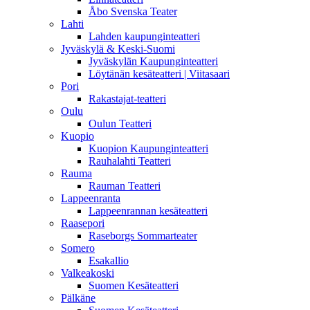
Åbo Svenska Teater
Lahti
Lahden kaupunginteatteri
Jyväskylä & Keski-Suomi
Jyväskylän Kaupunginteatteri
Löytänän kesäteatteri | Viitasaari
Pori
Rakastajat-teatteri
Oulu
Oulun Teatteri
Kuopio
Kuopion Kaupunginteatteri
Rauhalahti Teatteri
Rauma
Rauman Teatteri
Lappeenranta
Lappeenrannan kesäteatteri
Raasepori
Raseborgs Sommarteater
Somero
Esakallio
Valkeakoski
Suomen Kesäteatteri
Pälkäne