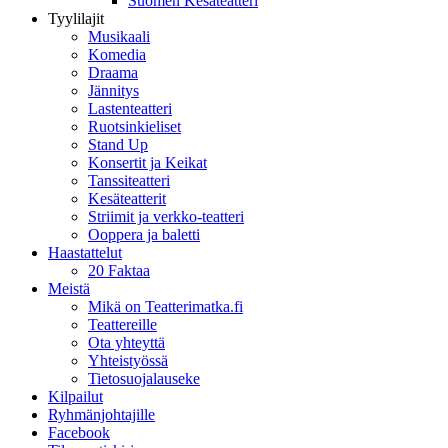
Suomen Kesäteatteri
Tyylilajit
Musikaali
Komedia
Draama
Jännitys
Lastenteatteri
Ruotsinkieliset
Stand Up
Konsertit ja Keikat
Tanssiteatteri
Kesäteatterit
Striimit ja verkko-teatteri
Ooppera ja baletti
Haastattelut
20 Faktaa
Meistä
Mikä on Teatterimatka.fi
Teattereille
Ota yhteyttä
Yhteistyössä
Tietosuojalauseke
Kilpailut
Ryhmänjohtajille
Facebook