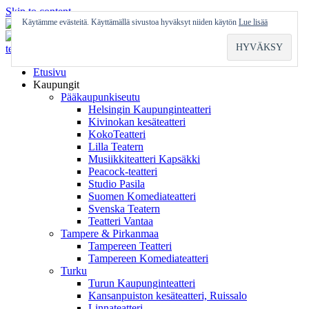
Skip to content
Käytämme evästeitä. Käyttämällä sivustoa hyväksyt niiden käytön
Lue lisää
Etusivu
Kaupungit
Pääkaupunkiseutu
Helsingin Kaupunginteatteri
Kivinokan kesäteatteri
KokoTeatteri
Lilla Teatern
Musiikkiteatteri Kapsäkki
Peacock-teatteri
Studio Pasila
Suomen Komediateatteri
Svenska Teatern
Teatteri Vantaa
Tampere & Pirkanmaa
Tampereen Teatteri
Tampereen Komediateatteri
Turku
Turun Kaupunginteatteri
Kansanpuiston kesäteatteri, Ruissalo
Linnateatteri