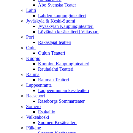
Åbo Svenska Teater
Lahti
Lahden kaupunginteatteri
Jyväskylä & Keski-Suomi
Jyväskylän Kaupunginteatteri
Löytänän kesäteatteri | Viitasaari
Pori
Rakastajat-teatteri
Oulu
Oulun Teatteri
Kuopio
Kuopion Kaupunginteatteri
Rauhalahti Teatteri
Rauma
Rauman Teatteri
Lappeenranta
Lappeenrannan kesäteatteri
Raasepori
Raseborgs Sommarteater
Somero
Esakallio
Valkeakoski
Suomen Kesäteatteri
Pälkäne