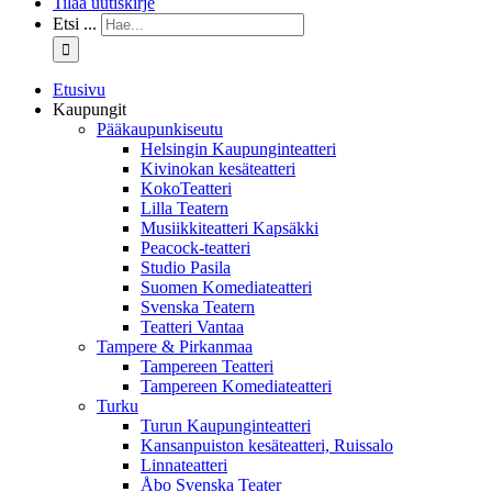
Tilaa uutiskirje
Etsi ...
Etusivu
Kaupungit
Pääkaupunkiseutu
Helsingin Kaupunginteatteri
Kivinokan kesäteatteri
KokoTeatteri
Lilla Teatern
Musiikkiteatteri Kapsäkki
Peacock-teatteri
Studio Pasila
Suomen Komediateatteri
Svenska Teatern
Teatteri Vantaa
Tampere & Pirkanmaa
Tampereen Teatteri
Tampereen Komediateatteri
Turku
Turun Kaupunginteatteri
Kansanpuiston kesäteatteri, Ruissalo
Linnateatteri
Åbo Svenska Teater