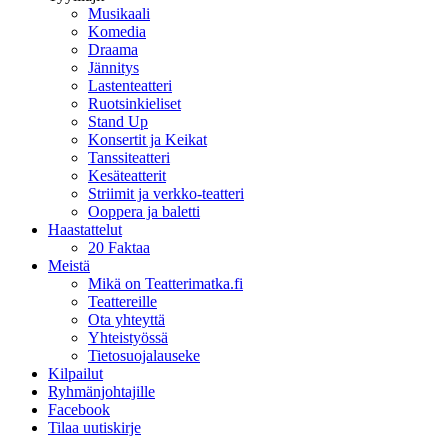
Musikaali
Komedia
Draama
Jännitys
Lastenteatteri
Ruotsinkieliset
Stand Up
Konsertit ja Keikat
Tanssiteatteri
Kesäteatterit
Striimit ja verkko-teatteri
Ooppera ja baletti
Haastattelut
20 Faktaa
Meistä
Mikä on Teatterimatka.fi
Teattereille
Ota yhteyttä
Yhteistyössä
Tietosuojalauseke
Kilpailut
Ryhmänjohtajille
Facebook
Tilaa uutiskirje