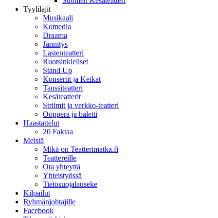
Suomen Kesäteatteri
Tyylilajit
Musikaali
Komedia
Draama
Jännitys
Lastenteatteri
Ruotsinkieliset
Stand Up
Konsertit ja Keikat
Tanssiteatteri
Kesäteatterit
Striimit ja verkko-teatteri
Ooppera ja baletti
Haastattelut
20 Faktaa
Meistä
Mikä on Teatterimatka.fi
Teattereille
Ota yhteyttä
Yhteistyössä
Tietosuojalauseke
Kilpailut
Ryhmänjohtajille
Facebook