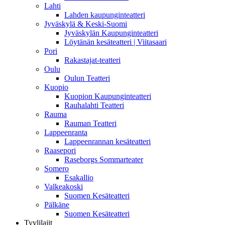
Lahti
Lahden kaupunginteatteri
Jyväskylä & Keski-Suomi
Jyväskylän Kaupunginteatteri
Löytänän kesäteatteri | Viitasaari
Pori
Rakastajat-teatteri
Oulu
Oulun Teatteri
Kuopio
Kuopion Kaupunginteatteri
Rauhalahti Teatteri
Rauma
Rauman Teatteri
Lappeenranta
Lappeenrannan kesäteatteri
Raasepori
Raseborgs Sommarteater
Somero
Esakallio
Valkeakoski
Suomen Kesäteatteri
Pälkäne
Suomen Kesäteatteri
Tyylilajit