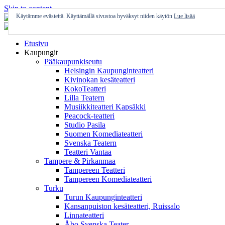
Skip to content
Käytämme evästeitä. Käyttämällä sivustoa hyväksyt niiden käytön
Lue lisää
Etusivu
Kaupungit
Pääkaupunkiseutu
Helsingin Kaupunginteatteri
Kivinokan kesäteatteri
KokoTeatteri
Lilla Teatern
Musiikkiteatteri Kapsäkki
Peacock-teatteri
Studio Pasila
Suomen Komediateatteri
Svenska Teatern
Teatteri Vantaa
Tampere & Pirkanmaa
Tampereen Teatteri
Tampereen Komediateatteri
Turku
Turun Kaupunginteatteri
Kansanpuiston kesäteatteri, Ruissalo
Linnateatteri
Åbo Svenska Teater