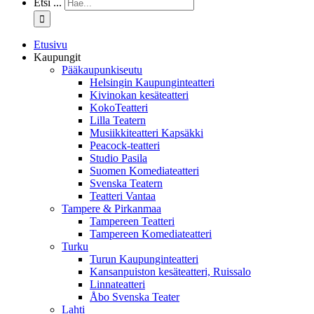
Etsi ...
Etusivu
Kaupungit
Pääkaupunkiseutu
Helsingin Kaupunginteatteri
Kivinokan kesäteatteri
KokoTeatteri
Lilla Teatern
Musiikkiteatteri Kapsäkki
Peacock-teatteri
Studio Pasila
Suomen Komediateatteri
Svenska Teatern
Teatteri Vantaa
Tampere & Pirkanmaa
Tampereen Teatteri
Tampereen Komediateatteri
Turku
Turun Kaupunginteatteri
Kansanpuiston kesäteatteri, Ruissalo
Linnateatteri
Åbo Svenska Teater
Lahti