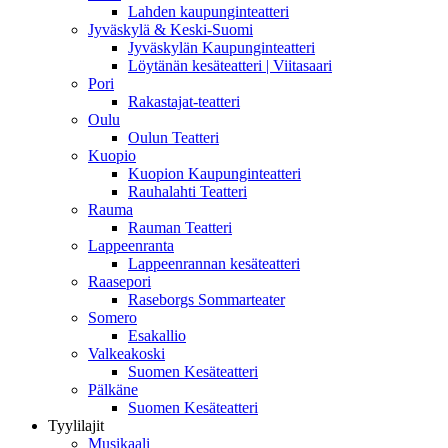
Lahden kaupunginteatteri
Jyväskylä & Keski-Suomi
Jyväskylän Kaupunginteatteri
Löytänän kesäteatteri | Viitasaari
Pori
Rakastajat-teatteri
Oulu
Oulun Teatteri
Kuopio
Kuopion Kaupunginteatteri
Rauhalahti Teatteri
Rauma
Rauman Teatteri
Lappeenranta
Lappeenrannan kesäteatteri
Raasepori
Raseborgs Sommarteater
Somero
Esakallio
Valkeakoski
Suomen Kesäteatteri
Pälkäne
Suomen Kesäteatteri
Tyylilajit
Musikaali