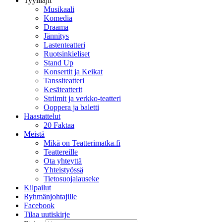
Tyylilajit
Musikaali
Komedia
Draama
Jännitys
Lastenteatteri
Ruotsinkieliset
Stand Up
Konsertit ja Keikat
Tanssiteatteri
Kesäteatterit
Striimit ja verkko-teatteri
Ooppera ja baletti
Haastattelut
20 Faktaa
Meistä
Mikä on Teatterimatka.fi
Teattereille
Ota yhteyttä
Yhteistyössä
Tietosuojalauseke
Kilpailut
Ryhmänjohtajille
Facebook
Tilaa uutiskirje