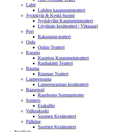
Lahti
Lahden kaupunginteatteri
Jyväskylä & Keski-Suomi
Jyväskylän Kaupunginteatteri
Löytänän kesäteatteri | Viitasaari
Pori
Rakastajat-teatteri
Oulu
Oulun Teatteri
Kuopio
Kuopion Kaupunginteatteri
Rauhalahti Teatteri
Rauma
Rauman Teatteri
Lappeenranta
Lappeenrannan kesäteatteri
Raasepori
Raseborgs Sommarteater
Somero
Esakallio
Valkeakoski
Suomen Kesäteatteri
Pälkäne
Suomen Kesäteatteri