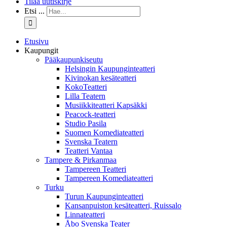
Tilaa uutiskirje
Etsi ...
Etusivu
Kaupungit
Pääkaupunkiseutu
Helsingin Kaupunginteatteri
Kivinokan kesäteatteri
KokoTeatteri
Lilla Teatern
Musiikkiteatteri Kapsäkki
Peacock-teatteri
Studio Pasila
Suomen Komediateatteri
Svenska Teatern
Teatteri Vantaa
Tampere & Pirkanmaa
Tampereen Teatteri
Tampereen Komediateatteri
Turku
Turun Kaupunginteatteri
Kansanpuiston kesäteatteri, Ruissalo
Linnateatteri
Åbo Svenska Teater