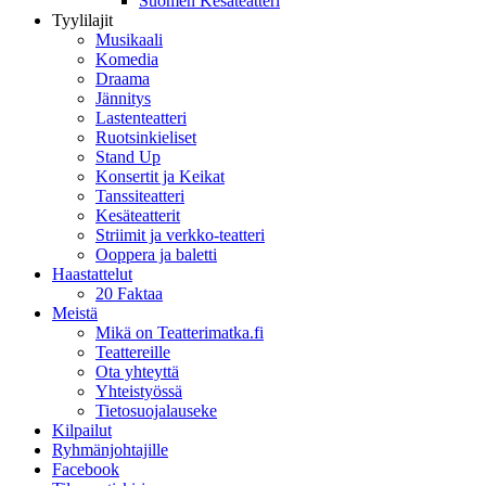
Suomen Kesäteatteri
Tyylilajit
Musikaali
Komedia
Draama
Jännitys
Lastenteatteri
Ruotsinkieliset
Stand Up
Konsertit ja Keikat
Tanssiteatteri
Kesäteatterit
Striimit ja verkko-teatteri
Ooppera ja baletti
Haastattelut
20 Faktaa
Meistä
Mikä on Teatterimatka.fi
Teattereille
Ota yhteyttä
Yhteistyössä
Tietosuojalauseke
Kilpailut
Ryhmänjohtajille
Facebook