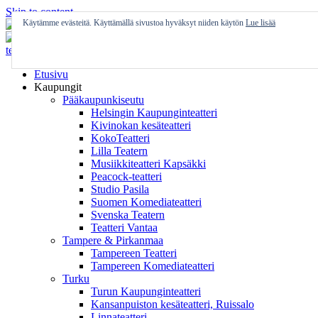
Skip to content
Käytämme evästeitä. Käyttämällä sivustoa hyväksyt niiden käytön
Lue lisää
Etusivu
Kaupungit
Pääkaupunkiseutu
Helsingin Kaupunginteatteri
Kivinokan kesäteatteri
KokoTeatteri
Lilla Teatern
Musiikkiteatteri Kapsäkki
Peacock-teatteri
Studio Pasila
Suomen Komediateatteri
Svenska Teatern
Teatteri Vantaa
Tampere & Pirkanmaa
Tampereen Teatteri
Tampereen Komediateatteri
Turku
Turun Kaupunginteatteri
Kansanpuiston kesäteatteri, Ruissalo
Linnateatteri