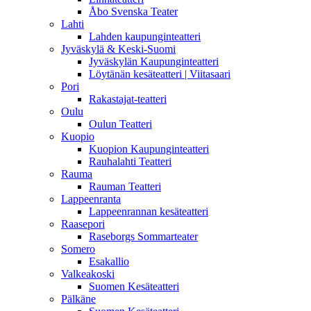
Åbo Svenska Teater
Lahti
Lahden kaupunginteatteri
Jyväskylä & Keski-Suomi
Jyväskylän Kaupunginteatteri
Löytänän kesäteatteri | Viitasaari
Pori
Rakastajat-teatteri
Oulu
Oulun Teatteri
Kuopio
Kuopion Kaupunginteatteri
Rauhalahti Teatteri
Rauma
Rauman Teatteri
Lappeenranta
Lappeenrannan kesäteatteri
Raasepori
Raseborgs Sommarteater
Somero
Esakallio
Valkeakoski
Suomen Kesäteatteri
Pälkäne