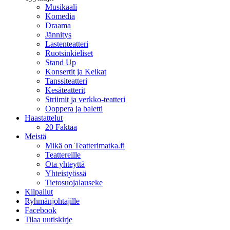
Musikaali
Komedia
Draama
Jännitys
Lastenteatteri
Ruotsinkieliset
Stand Up
Konsertit ja Keikat
Tanssiteatteri
Kesäteatterit
Striimit ja verkko-teatteri
Ooppera ja baletti
Haastattelut
20 Faktaa
Meistä
Mikä on Teatterimatka.fi
Teattereille
Ota yhteyttä
Yhteistyössä
Tietosuojalauseke
Kilpailut
Ryhmänjohtajille
Facebook
Tilaa uutiskirje