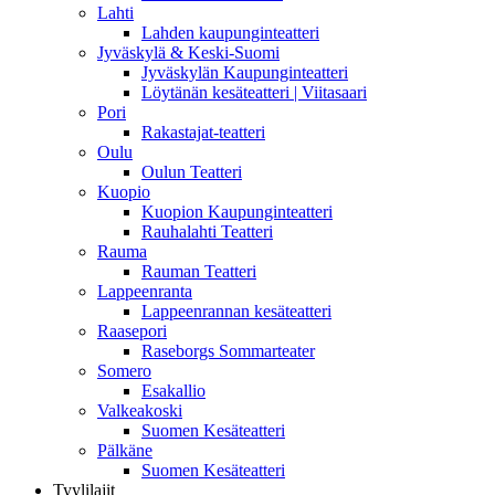
Lahti
Lahden kaupunginteatteri
Jyväskylä & Keski-Suomi
Jyväskylän Kaupunginteatteri
Löytänän kesäteatteri | Viitasaari
Pori
Rakastajat-teatteri
Oulu
Oulun Teatteri
Kuopio
Kuopion Kaupunginteatteri
Rauhalahti Teatteri
Rauma
Rauman Teatteri
Lappeenranta
Lappeenrannan kesäteatteri
Raasepori
Raseborgs Sommarteater
Somero
Esakallio
Valkeakoski
Suomen Kesäteatteri
Pälkäne
Suomen Kesäteatteri
Tyylilajit