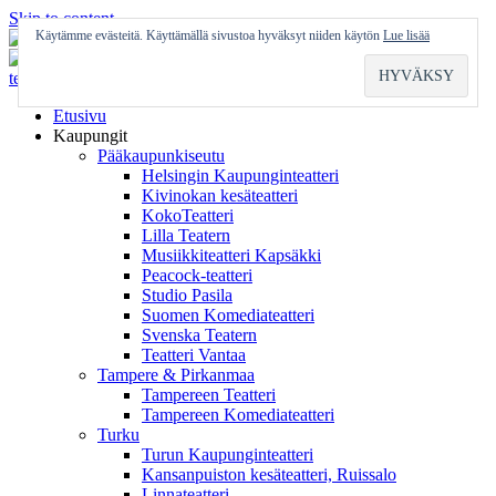
Skip to content
Käytämme evästeitä. Käyttämällä sivustoa hyväksyt niiden käytön
Lue lisää
Etusivu
Kaupungit
Pääkaupunkiseutu
Helsingin Kaupunginteatteri
Kivinokan kesäteatteri
KokoTeatteri
Lilla Teatern
Musiikkiteatteri Kapsäkki
Peacock-teatteri
Studio Pasila
Suomen Komediateatteri
Svenska Teatern
Teatteri Vantaa
Tampere & Pirkanmaa
Tampereen Teatteri
Tampereen Komediateatteri
Turku
Turun Kaupunginteatteri
Kansanpuiston kesäteatteri, Ruissalo
Linnateatteri