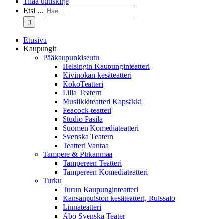
Tilaa uutiskirje
Etsi ...
Etusivu
Kaupungit
Pääkaupunkiseutu
Helsingin Kaupunginteatteri
Kivinokan kesäteatteri
KokoTeatteri
Lilla Teatern
Musiikkiteatteri Kapsäkki
Peacock-teatteri
Studio Pasila
Suomen Komediateatteri
Svenska Teatern
Teatteri Vantaa
Tampere & Pirkanmaa
Tampereen Teatteri
Tampereen Komediateatteri
Turku
Turun Kaupunginteatteri
Kansanpuiston kesäteatteri, Ruissalo
Linnateatteri
Åbo Svenska Teater