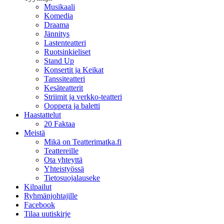
Musikaali
Komedia
Draama
Jännitys
Lastenteatteri
Ruotsinkieliset
Stand Up
Konsertit ja Keikat
Tanssiteatteri
Kesäteatterit
Striimit ja verkko-teatteri
Ooppera ja baletti
Haastattelut
20 Faktaa
Meistä
Mikä on Teatterimatka.fi
Teattereille
Ota yhteyttä
Yhteistyössä
Tietosuojalauseke
Kilpailut
Ryhmänjohtajille
Facebook
Tilaa uutiskirje