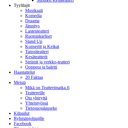
Suomen Kesäteatteri
Tyylilajit
Musikaali
Komedia
Draama
Jännitys
Lastenteatteri
Ruotsinkieliset
Stand Up
Konsertit ja Keikat
Tanssiteatteri
Kesäteatterit
Striimit ja verkko-teatteri
Ooppera ja baletti
Haastattelut
20 Faktaa
Meistä
Mikä on Teatterimatka.fi
Teattereille
Ota yhteyttä
Yhteistyössä
Tietosuojalauseke
Kilpailut
Ryhmänjohtajille
Facebook