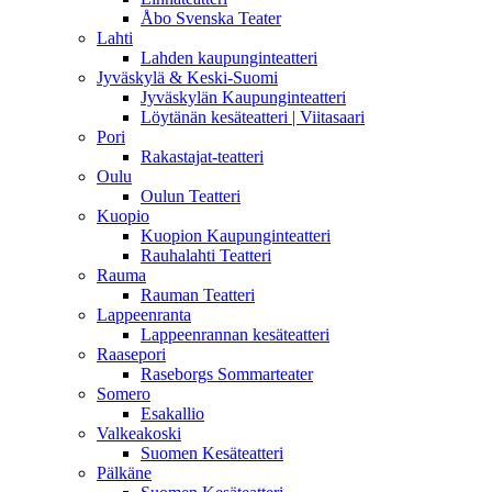
Åbo Svenska Teater
Lahti
Lahden kaupunginteatteri
Jyväskylä & Keski-Suomi
Jyväskylän Kaupunginteatteri
Löytänän kesäteatteri | Viitasaari
Pori
Rakastajat-teatteri
Oulu
Oulun Teatteri
Kuopio
Kuopion Kaupunginteatteri
Rauhalahti Teatteri
Rauma
Rauman Teatteri
Lappeenranta
Lappeenrannan kesäteatteri
Raasepori
Raseborgs Sommarteater
Somero
Esakallio
Valkeakoski
Suomen Kesäteatteri
Pälkäne