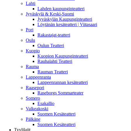
Lahti
Lahden kaupunginteatteri
Jyväskylä & Keski-Suomi
Jyväskylän Kaupunginteatteri
Löytänän kesäteatteri | Viitasaari
Pori
Rakastajat-teatteri
Oulu
Oulun Teatteri
Kuopio
Kuopion Kaupunginteatteri
Rauhalahti Teatteri
Rauma
Rauman Teatteri
Lappeenranta
Lappeenrannan kesäteatteri
Raasepori
Raseborgs Sommarteater
Somero
Esakallio
Valkeakoski
Suomen Kesäteatteri
Pälkäne
Suomen Kesäteatteri
Tyylilajit