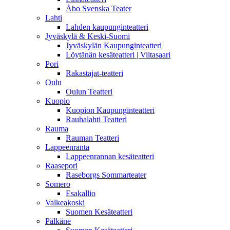
Åbo Svenska Teater
Lahti
Lahden kaupunginteatteri
Jyväskylä & Keski-Suomi
Jyväskylän Kaupunginteatteri
Löytänän kesäteatteri | Viitasaari
Pori
Rakastajat-teatteri
Oulu
Oulun Teatteri
Kuopio
Kuopion Kaupunginteatteri
Rauhalahti Teatteri
Rauma
Rauman Teatteri
Lappeenranta
Lappeenrannan kesäteatteri
Raasepori
Raseborgs Sommarteater
Somero
Esakallio
Valkeakoski
Suomen Kesäteatteri
Pälkäne