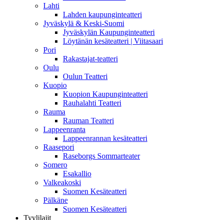
Lahti
Lahden kaupunginteatteri
Jyväskylä & Keski-Suomi
Jyväskylän Kaupunginteatteri
Löytänän kesäteatteri | Viitasaari
Pori
Rakastajat-teatteri
Oulu
Oulun Teatteri
Kuopio
Kuopion Kaupunginteatteri
Rauhalahti Teatteri
Rauma
Rauman Teatteri
Lappeenranta
Lappeenrannan kesäteatteri
Raasepori
Raseborgs Sommarteater
Somero
Esakallio
Valkeakoski
Suomen Kesäteatteri
Pälkäne
Suomen Kesäteatteri
Tyylilajit