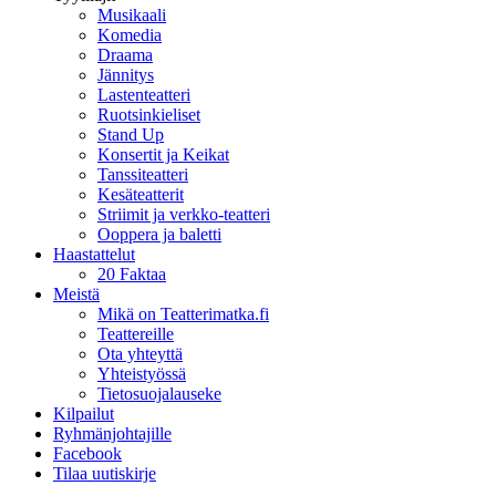
Musikaali
Komedia
Draama
Jännitys
Lastenteatteri
Ruotsinkieliset
Stand Up
Konsertit ja Keikat
Tanssiteatteri
Kesäteatterit
Striimit ja verkko-teatteri
Ooppera ja baletti
Haastattelut
20 Faktaa
Meistä
Mikä on Teatterimatka.fi
Teattereille
Ota yhteyttä
Yhteistyössä
Tietosuojalauseke
Kilpailut
Ryhmänjohtajille
Facebook
Tilaa uutiskirje