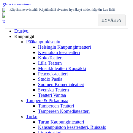
Skip to content
Käytämme evästeitä. Käyttämällä sivustoa hyväksyt niiden käytön
Lue lisää
Etusivu
Kaupungit
Pääkaupunkiseutu
Helsingin Kaupunginteatteri
Kivinokan kesäteatteri
KokoTeatteri
Lilla Teatern
Musiikkiteatteri Kapsäkki
Peacock-teatteri
Studio Pasila
Suomen Komediateatteri
Svenska Teatern
Teatteri Vantaa
Tampere & Pirkanmaa
Tampereen Teatteri
Tampereen Komediateatteri
Turku
Turun Kaupunginteatteri
Kansanpuiston kesäteatteri, Ruissalo
Linnateatteri