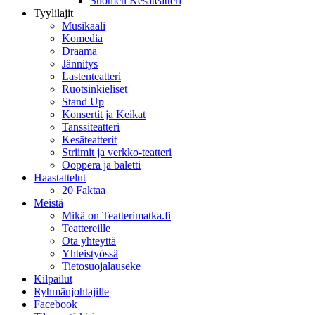
Suomen Kesäteatteri
Tyylilajit
Musikaali
Komedia
Draama
Jännitys
Lastenteatteri
Ruotsinkieliset
Stand Up
Konsertit ja Keikat
Tanssiteatteri
Kesäteatterit
Striimit ja verkko-teatteri
Ooppera ja baletti
Haastattelut
20 Faktaa
Meistä
Mikä on Teatterimatka.fi
Teattereille
Ota yhteyttä
Yhteistyössä
Tietosuojalauseke
Kilpailut
Ryhmänjohtajille
Facebook