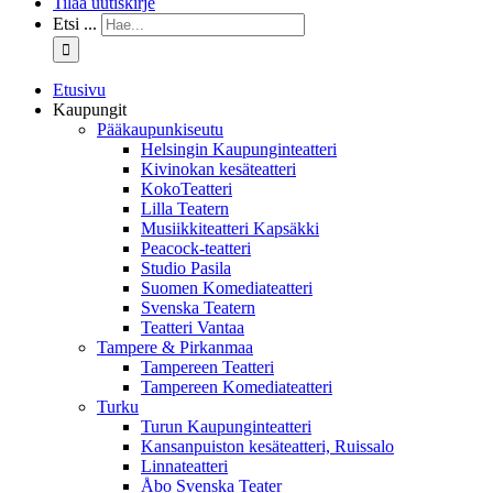
Tilaa uutiskirje
Etsi ...
Etusivu
Kaupungit
Pääkaupunkiseutu
Helsingin Kaupunginteatteri
Kivinokan kesäteatteri
KokoTeatteri
Lilla Teatern
Musiikkiteatteri Kapsäkki
Peacock-teatteri
Studio Pasila
Suomen Komediateatteri
Svenska Teatern
Teatteri Vantaa
Tampere & Pirkanmaa
Tampereen Teatteri
Tampereen Komediateatteri
Turku
Turun Kaupunginteatteri
Kansanpuiston kesäteatteri, Ruissalo
Linnateatteri
Åbo Svenska Teater