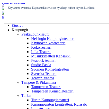
Skip to content
Käytämme evästeitä. Käyttämällä sivustoa hyväksyt niiden käytön
Lue lisää
Etusivu
Kaupungit
Pääkaupunkiseutu
Helsingin Kaupunginteatteri
Kivinokan kesäteatteri
KokoTeatteri
Lilla Teatern
Musiikkiteatteri Kapsäkki
Peacock-teatteri
Studio Pasila
Suomen Komediateatteri
Svenska Teatern
Teatteri Vantaa
Tampere & Pirkanmaa
Tampereen Teatteri
Tampereen Komediateatteri
Turku
Turun Kaupunginteatteri
Kansanpuiston kesäteatteri, Ruissalo
Linnateatteri