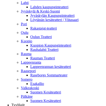
Lahti
Lahden kaupunginteatteri
Jyväskylä & Keski-Suomi
Jyväskylän Kaupunginteatteri
Löytänän kesäteatteri | Viitasaari
Pori
Rakastajat-teatteri
Oulu
Oulun Teatteri
Kuopio
Kuopion Kaupunginteatteri
Rauhalahti Teatteri
Rauma
Rauman Teatteri
Lappeenranta
Lappeenrannan kesäteatteri
Raasepori
Raseborgs Sommarteater
Somero
Esakallio
Valkeakoski
Suomen Kesäteatteri
Pälkäne
Suomen Kesäteatteri
Tyylilajit