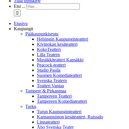
Tilaa uutiskirje
Etsi ...
Etusivu
Kaupungit
Pääkaupunkiseutu
Helsingin Kaupunginteatteri
Kivinokan kesäteatteri
KokoTeatteri
Lilla Teatern
Musiikkiteatteri Kapsäkki
Peacock-teatteri
Studio Pasila
Suomen Komediateatteri
Svenska Teatern
Teatteri Vantaa
Tampere & Pirkanmaa
Tampereen Teatteri
Tampereen Komediateatteri
Turku
Turun Kaupunginteatteri
Kansanpuiston kesäteatteri, Ruissalo
Linnateatteri
Åbo Svenska Teater