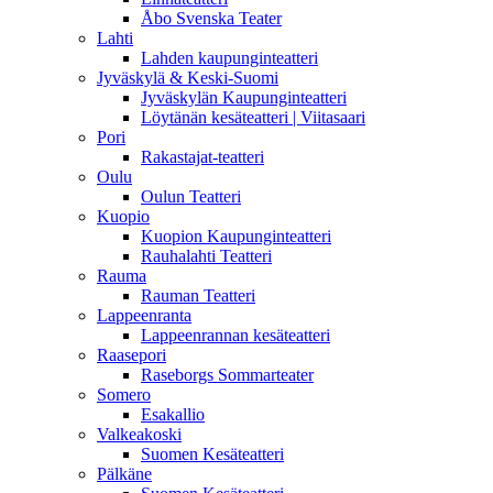
Åbo Svenska Teater
Lahti
Lahden kaupunginteatteri
Jyväskylä & Keski-Suomi
Jyväskylän Kaupunginteatteri
Löytänän kesäteatteri | Viitasaari
Pori
Rakastajat-teatteri
Oulu
Oulun Teatteri
Kuopio
Kuopion Kaupunginteatteri
Rauhalahti Teatteri
Rauma
Rauman Teatteri
Lappeenranta
Lappeenrannan kesäteatteri
Raasepori
Raseborgs Sommarteater
Somero
Esakallio
Valkeakoski
Suomen Kesäteatteri
Pälkäne