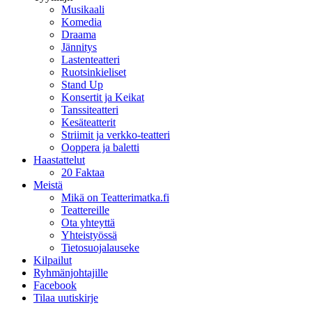
Musikaali
Komedia
Draama
Jännitys
Lastenteatteri
Ruotsinkieliset
Stand Up
Konsertit ja Keikat
Tanssiteatteri
Kesäteatterit
Striimit ja verkko-teatteri
Ooppera ja baletti
Haastattelut
20 Faktaa
Meistä
Mikä on Teatterimatka.fi
Teattereille
Ota yhteyttä
Yhteistyössä
Tietosuojalauseke
Kilpailut
Ryhmänjohtajille
Facebook
Tilaa uutiskirje