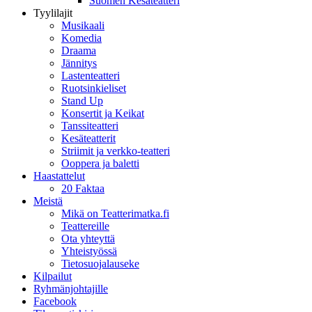
Suomen Kesäteatteri
Tyylilajit
Musikaali
Komedia
Draama
Jännitys
Lastenteatteri
Ruotsinkieliset
Stand Up
Konsertit ja Keikat
Tanssiteatteri
Kesäteatterit
Striimit ja verkko-teatteri
Ooppera ja baletti
Haastattelut
20 Faktaa
Meistä
Mikä on Teatterimatka.fi
Teattereille
Ota yhteyttä
Yhteistyössä
Tietosuojalauseke
Kilpailut
Ryhmänjohtajille
Facebook