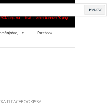
hmänjohtajille
Facebook
TKA.FI FACEBOOKISSA