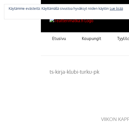
Skip
to
Käytämme evästeitä. Käyttämällä sivustoa hyväksyt niiden käytön
Lue lisää
content
Etusivu
Kaupungit
Tyylila
ts-kirja-klubi-turku-pk
VIIKON KAP