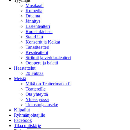
Tyylilajit
Musikaali
Komedia
Draama
Jännitys
Lastenteatteri
Ruotsinkieliset
Stand Up
Konsertit ja Keikat
Tanssiteatteri
Kesäteatterit
Striimit ja verkko-teatteri
Ooppera ja baletti
Haastattelut
20 Faktaa
Meistä
Mikä on Teatterimatka.fi
Teattereille
Ota yhteyttä
Yhteistyössä
Tietosuojalauseke
Kilpailut
Ryhmänjohtajille
Facebook
Tilaa uutiskirje