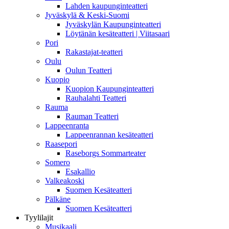
Lahden kaupunginteatteri
Jyväskylä & Keski-Suomi
Jyväskylän Kaupunginteatteri
Löytänän kesäteatteri | Viitasaari
Pori
Rakastajat-teatteri
Oulu
Oulun Teatteri
Kuopio
Kuopion Kaupunginteatteri
Rauhalahti Teatteri
Rauma
Rauman Teatteri
Lappeenranta
Lappeenrannan kesäteatteri
Raasepori
Raseborgs Sommarteater
Somero
Esakallio
Valkeakoski
Suomen Kesäteatteri
Pälkäne
Suomen Kesäteatteri
Tyylilajit
Musikaali