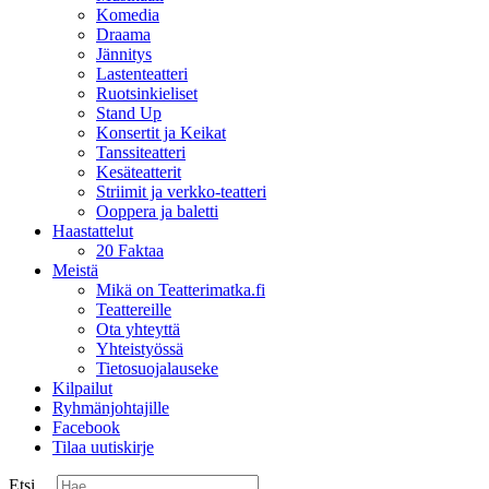
Komedia
Draama
Jännitys
Lastenteatteri
Ruotsinkieliset
Stand Up
Konsertit ja Keikat
Tanssiteatteri
Kesäteatterit
Striimit ja verkko-teatteri
Ooppera ja baletti
Haastattelut
20 Faktaa
Meistä
Mikä on Teatterimatka.fi
Teattereille
Ota yhteyttä
Yhteistyössä
Tietosuojalauseke
Kilpailut
Ryhmänjohtajille
Facebook
Tilaa uutiskirje
Etsi ...