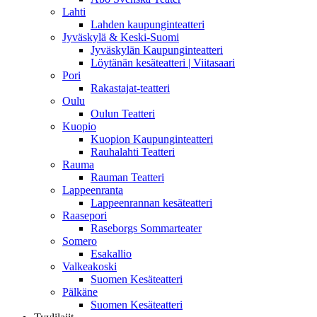
Lahti
Lahden kaupunginteatteri
Jyväskylä & Keski-Suomi
Jyväskylän Kaupunginteatteri
Löytänän kesäteatteri | Viitasaari
Pori
Rakastajat-teatteri
Oulu
Oulun Teatteri
Kuopio
Kuopion Kaupunginteatteri
Rauhalahti Teatteri
Rauma
Rauman Teatteri
Lappeenranta
Lappeenrannan kesäteatteri
Raasepori
Raseborgs Sommarteater
Somero
Esakallio
Valkeakoski
Suomen Kesäteatteri
Pälkäne
Suomen Kesäteatteri