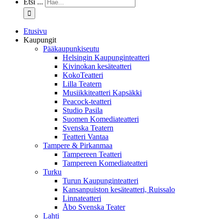
Etsi ...
Etusivu
Kaupungit
Pääkaupunkiseutu
Helsingin Kaupunginteatteri
Kivinokan kesäteatteri
KokoTeatteri
Lilla Teatern
Musiikkiteatteri Kapsäkki
Peacock-teatteri
Studio Pasila
Suomen Komediateatteri
Svenska Teatern
Teatteri Vantaa
Tampere & Pirkanmaa
Tampereen Teatteri
Tampereen Komediateatteri
Turku
Turun Kaupunginteatteri
Kansanpuiston kesäteatteri, Ruissalo
Linnateatteri
Åbo Svenska Teater
Lahti