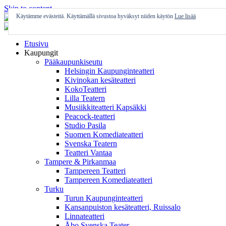
Skip to content
Käytämme evästeitä. Käyttämällä sivustoa hyväksyt niiden käytön
Lue lisää
Etusivu
Kaupungit
Pääkaupunkiseutu
Helsingin Kaupunginteatteri
Kivinokan kesäteatteri
KokoTeatteri
Lilla Teatern
Musiikkiteatteri Kapsäkki
Peacock-teatteri
Studio Pasila
Suomen Komediateatteri
Svenska Teatern
Teatteri Vantaa
Tampere & Pirkanmaa
Tampereen Teatteri
Tampereen Komediateatteri
Turku
Turun Kaupunginteatteri
Kansanpuiston kesäteatteri, Ruissalo
Linnateatteri
Åbo Svenska Teater