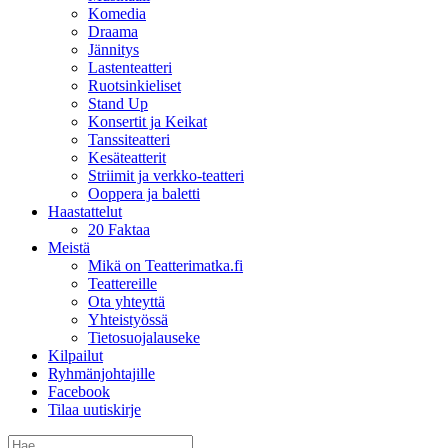
Komedia
Draama
Jännitys
Lastenteatteri
Ruotsinkieliset
Stand Up
Konsertit ja Keikat
Tanssiteatteri
Kesäteatterit
Striimit ja verkko-teatteri
Ooppera ja baletti
Haastattelut
20 Faktaa
Meistä
Mikä on Teatterimatka.fi
Teattereille
Ota yhteyttä
Yhteistyössä
Tietosuojalauseke
Kilpailut
Ryhmänjohtajille
Facebook
Tilaa uutiskirje
Etsi