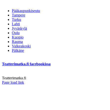
Pääkaupunkiseutu
Tampere
Turku
Lahti
Jyväskylä
Oulu
Kuopio
Rauma
Valkeakoski
Pälkäne
Teatterimatka.fi facebookissa
Teatterimatka.fi
Facebook
Page load link
Go
to
Top