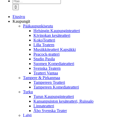
Etsi
...
Etusivu
Kaupungit
Pääkaupunkiseutu
Helsingin Kaupunginteatteri
Kivinokan kesäteatteri
KokoTeatteri
Lilla Teatern
Musiikkiteatteri Kapsäkki
Peacock-teatteri
Studio Pasila
Suomen Komediateatteri
Svenska Teatern
Teatteri Vantaa
Tampere & Pirkanmaa
Tampereen Teatteri
Tampereen Komediateatteri
Turku
Turun Kaupunginteatteri
Kansanpuiston kesäteatteri, Ruissalo
Linnateatteri
Åbo Svenska Teater
Lahti