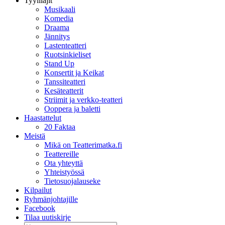
Tyylilajit
Musikaali
Komedia
Draama
Jännitys
Lastenteatteri
Ruotsinkieliset
Stand Up
Konsertit ja Keikat
Tanssiteatteri
Kesäteatterit
Striimit ja verkko-teatteri
Ooppera ja baletti
Haastattelut
20 Faktaa
Meistä
Mikä on Teatterimatka.fi
Teattereille
Ota yhteyttä
Yhteistyössä
Tietosuojalauseke
Kilpailut
Ryhmänjohtajille
Facebook
Tilaa uutiskirje