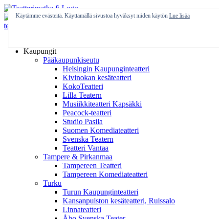
Skip
to
Käytämme evästeitä. Käyttämällä sivustoa hyväksyt niiden käytön
Lue lisää
content
Etusivu
Kaupungit
Pääkaupunkiseutu
Helsingin Kaupunginteatteri
Kivinokan kesäteatteri
KokoTeatteri
Lilla Teatern
Musiikkiteatteri Kapsäkki
Peacock-teatteri
Studio Pasila
Suomen Komediateatteri
Svenska Teatern
Teatteri Vantaa
Tampere & Pirkanmaa
Tampereen Teatteri
Tampereen Komediateatteri
Turku
Turun Kaupunginteatteri
Kansanpuiston kesäteatteri, Ruissalo
Linnateatteri
Åbo Svenska Teater