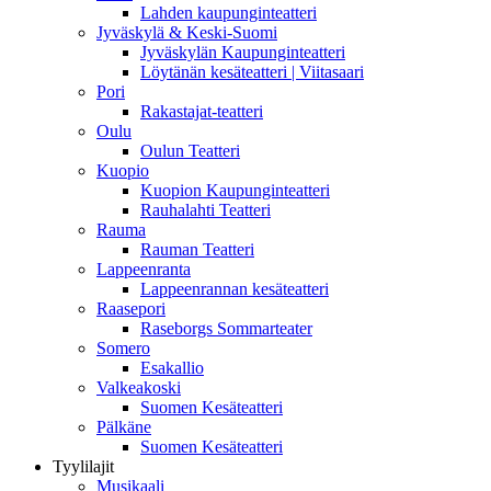
Lahden kaupunginteatteri
Jyväskylä & Keski-Suomi
Jyväskylän Kaupunginteatteri
Löytänän kesäteatteri | Viitasaari
Pori
Rakastajat-teatteri
Oulu
Oulun Teatteri
Kuopio
Kuopion Kaupunginteatteri
Rauhalahti Teatteri
Rauma
Rauman Teatteri
Lappeenranta
Lappeenrannan kesäteatteri
Raasepori
Raseborgs Sommarteater
Somero
Esakallio
Valkeakoski
Suomen Kesäteatteri
Pälkäne
Suomen Kesäteatteri
Tyylilajit
Musikaali