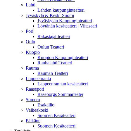
Lahti
Lahden kaupunginteatteri
Jyväskylä & Keski-Suomi
Jyväskylän Kaupunginteatteri
Löytänän kesäteatteri | Viitasaari
Pori
Rakastajat-teatteri
Oulu
Oulun Teatteri
Kuopio
Kuopion Kaupunginteatteri
Rauhalahti Teatteri
Rauma
Rauman Teatteri
Lappeenranta
Lappeenrannan kesäteatteri
Raasepori
Raseborgs Sommarteater
Somero
Esakallio
Valkeakoski
Suomen Kesäteatteri
Pälkäne
Suomen Kesäteatteri