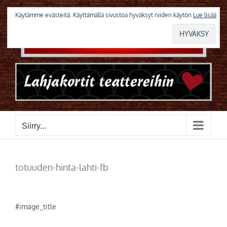
Skip
to
Käytämme evästeitä. Käyttämällä sivustoa hyväksyt niiden käytön
Lue lisää
content
Siirry...
totuuden-hinta-lahti-fb
#image_title