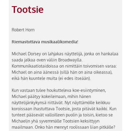
Tootsie
Robert Horn
Riemastuttava musikaalikomedia!
Michael Dorsey on lahjakas näyttelijä, jonka on hankalaa
saada jalkaa oven väliin Broadwaylla.
Kommunikaatiotaidoissa on nimittäin toivomisen varaa:
Michael on aina äänessä (sillä hän on aina oikeassa),
eikä hän kuuntele muita (ei edes itseään).
Kun vastaan tulee houkutteleva koe-esiintyminen,
Michael päätyy kokeilemaan, mihin hänen
näyttelijänkykynsä riittävät. Nyt näyttämölle keikkuu
koroissaan ihastuttava Tootsie, josta pitävät kaikki. Kun
tunteet pääsevät valloilleen puolin ja toisin, kietoo se
Michaelin yhä syvemmälle Tootsien keksittyyn
maailmaan. Onko hän mennyt roolissaan liian pitkälle?