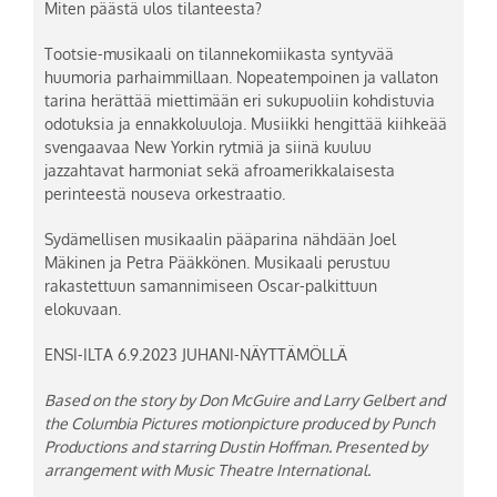
Miten päästä ulos tilanteesta?
Tootsie-musikaali on tilannekomiikasta syntyvää
huumoria parhaimmillaan. Nopeatempoinen ja vallaton
tarina herättää miettimään eri sukupuoliin kohdistuvia
odotuksia ja ennakkoluuloja. Musiikki hengittää kiihkeää
svengaavaa New Yorkin rytmiä ja siinä kuuluu
jazzahtavat harmoniat sekä afroamerikkalaisesta
perinteestä nouseva orkestraatio.
Sydämellisen musikaalin pääparina nähdään Joel
Mäkinen ja Petra Pääkkönen. Musikaali perustuu
rakastettuun samannimiseen Oscar-palkittuun
elokuvaan.
ENSI-ILTA 6.9.2023 JUHANI-NÄYTTÄMÖLLÄ
Based on the story by Don McGuire and Larry Gelbert and
the Columbia Pictures motionpicture produced by Punch
Productions and starring Dustin Hoffman. Presented by
arrangement with Music Theatre International.