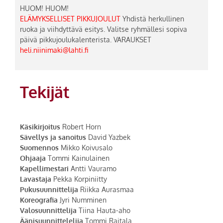
HUOM! HUOM!
ELÄMYKSELLISET PIKKUJOULUT
Yhdistä herkullinen
ruoka ja viihdyttävä esitys. Valitse ryhmällesi sopiva
päivä pikkujoulukalenterista. VARAUKSET
heli.niinimaki@lahti.fi
Tekijät
Käsikirjoitus
Robert Horn
Sävellys ja sanoitus
David Yazbek
Suomennos
Mikko Koivusalo
Ohjaaja
Tommi Kainulainen
Kapellimestari
Antti Vauramo
Lavastaja
Pekka Korpiniitty
Pukusuunnittelija
Riikka Aurasmaa
Koreografia
Jyri Numminen
Valosuunnittelija
Tiina Hauta-aho
Äänisuunnittelelija
Tommi Raitala