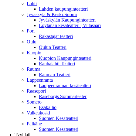
Lahti
Lahden kaupunginteatteri
Jyväskylä & Keski-Suomi
Jyväskylän Kaupunginteatteri
Löytänän kesäteatteri | Viitasaari
Pori
Rakastajat-teatteri
Oulu
Oulun Teatteri
Kuopio
Kuopion Kaupunginteatteri
Rauhalahti Teatteri
Rauma
Rauman Teatteri
Lappeenranta
Lappeenrannan kesäteatteri
Raasepori
Raseborgs Sommarteater
Somero
Esakallio
Valkeakoski
Suomen Kesäteatteri
Pälkäne
Suomen Kesäteatteri
Tyylilajit