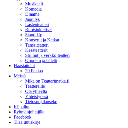
Musikaali
Komedia
Draama
Jännitys
Lastenteatteri
Ruotsinkieliset
Stand Up
Konsertit ja Keikat
Tanssiteatteri
Kesäteatterit
Striimit ja verkko-teatteri
Ooppera ja baletti
Haastattelut
20 Faktaa
Meistä
Mikä on Teatterimatka.fi
Teattereille
Ota yhteyttä
Yhteistyössä
Tietosuojalauseke
Kilpailut
Ryhmänjohtajille
Facebook
Tilaa uutiskirje