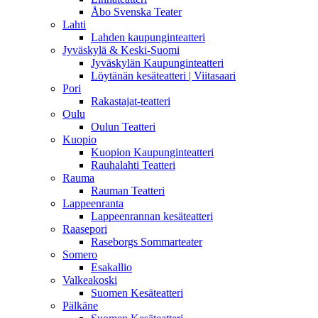
Åbo Svenska Teater
Lahti
Lahden kaupunginteatteri
Jyväskylä & Keski-Suomi
Jyväskylän Kaupunginteatteri
Löytänän kesäteatteri | Viitasaari
Pori
Rakastajat-teatteri
Oulu
Oulun Teatteri
Kuopio
Kuopion Kaupunginteatteri
Rauhalahti Teatteri
Rauma
Rauman Teatteri
Lappeenranta
Lappeenrannan kesäteatteri
Raasepori
Raseborgs Sommarteater
Somero
Esakallio
Valkeakoski
Suomen Kesäteatteri
Pälkäne