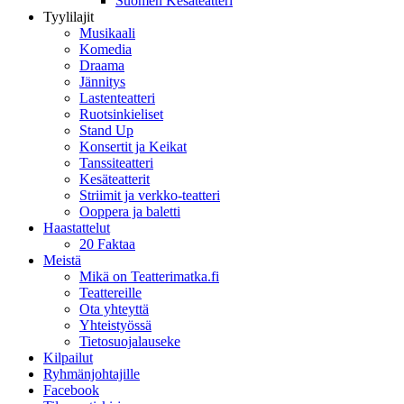
Suomen Kesäteatteri
Tyylilajit
Musikaali
Komedia
Draama
Jännitys
Lastenteatteri
Ruotsinkieliset
Stand Up
Konsertit ja Keikat
Tanssiteatteri
Kesäteatterit
Striimit ja verkko-teatteri
Ooppera ja baletti
Haastattelut
20 Faktaa
Meistä
Mikä on Teatterimatka.fi
Teattereille
Ota yhteyttä
Yhteistyössä
Tietosuojalauseke
Kilpailut
Ryhmänjohtajille
Facebook