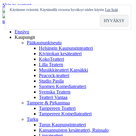
Skip to content
Käytämme evästeitä. Käyttämällä sivustoa hyväksyt niiden käytön
Lue lisää
Etusivu
Kaupungit
Pääkaupunkiseutu
Helsingin Kaupunginteatteri
Kivinokan kesäteatteri
KokoTeatteri
Lilla Teatern
Musiikkiteatteri Kapsäkki
Peacock-teatteri
Studio Pasila
Suomen Komediateatteri
Svenska Teatern
Teatteri Vantaa
Tampere & Pirkanmaa
Tampereen Teatteri
Tampereen Komediateatteri
Turku
Turun Kaupunginteatteri
Kansanpuiston kesäteatteri, Ruissalo
Linnateatteri