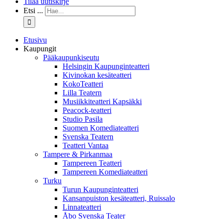
Tilaa uutiskirje
Etsi ...
Etusivu
Kaupungit
Pääkaupunkiseutu
Helsingin Kaupunginteatteri
Kivinokan kesäteatteri
KokoTeatteri
Lilla Teatern
Musiikkiteatteri Kapsäkki
Peacock-teatteri
Studio Pasila
Suomen Komediateatteri
Svenska Teatern
Teatteri Vantaa
Tampere & Pirkanmaa
Tampereen Teatteri
Tampereen Komediateatteri
Turku
Turun Kaupunginteatteri
Kansanpuiston kesäteatteri, Ruissalo
Linnateatteri
Åbo Svenska Teater