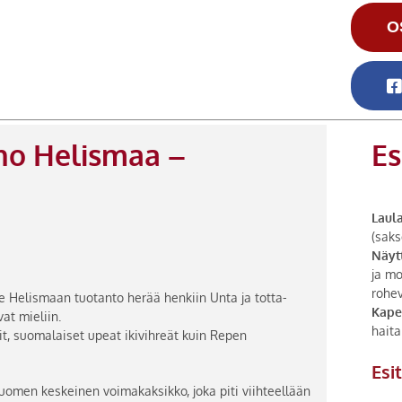
O
ino Helismaa –
Es
Laula
(saks
Näytt
ja mo
rohe
e Helismaan tuotanto herää henkiin Unta ja totta-
Kape
at mieliin.
haita
eit, suomalaiset upeat ikivihreät kuin Repen
Esi
Suomen keskeinen voimakaksikko, joka piti viihteellään