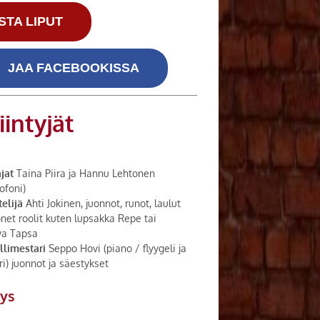
STA LIPUT
JAA FACEBOOKISSA
iintyjät
jat
Taina Piira ja Hannu Lehtonen
ofoni)
elijä
Ahti Jokinen, juonnot, runot, laulut
net roolit kuten lupsakka Repe tai
va Tapsa
llimestari
Seppo Hovi (piano / flyygeli ja
ri) juonnot ja säestykset
tys