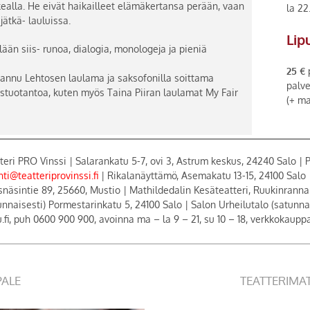
kealla. He eivät haikailleet elämäkertansa perään, vaan
la 22
ätkä- lauluissa.
Lip
lään siis- runoa, dialogia, monologeja ja pieniä
25 €
p
Hannu Lehtosen laulama ja saksofonilla soittama
palv
tuotantoa, kuten myös Taina Piiran laulamat My Fair
(+ ma
teri PRO Vinssi | Salarankatu 5-7, ovi 3, Astrum keskus, 24240 Salo |
ti@teatteriprovinssi.fi
| Rikalanäyttämö, Asemakatu 13-15, 24100 Salo 
snäsintie 89, 25660, Mustio | Mathildedalin Kesäteatteri, Ruukinranna
unnaisesti) Pormestarinkatu 5, 24100 Salo | Salon Urheilutalo (satunnai
u.fi, puh 0600 900 900, avoinna ma – la 9 – 21, su 10 – 18, verkkokauppa
PALE
TEATTERIMA