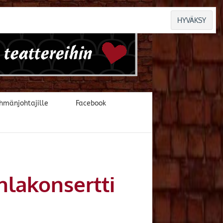
hmänjohtajille
Facebook
hlakonsertti