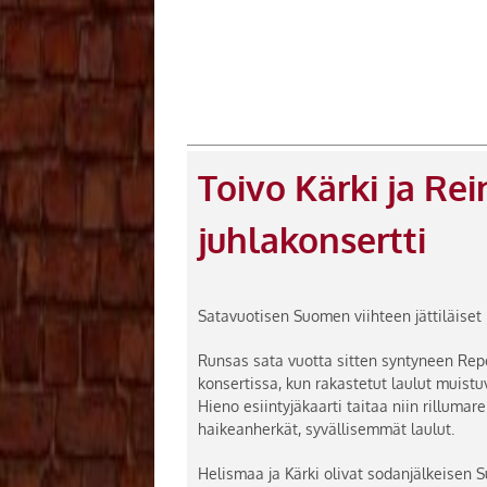
Toivo Kärki ja Re
juhlakonsertti
Satavuotisen Suomen viihteen jättiläiset
Runsas sata vuotta sitten syntyneen Rep
konsertissa, kun rakastetut laulut muistuv
Hieno esiintyjäkaarti taitaa niin rillumar
haikeanherkät, syvällisemmät laulut.
Helismaa ja Kärki olivat sodanjälkeisen 