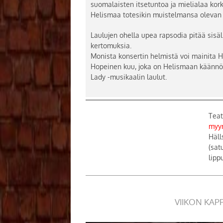
suomalaisten itsetuntoa ja mielialaa kor
Helismaa totesikin muistelmansa olevan j
Laulujen ohella upea rapsodia pitää sisäl
kertomuksia.
Monista konsertin helmistä voi mainita 
Hopeinen kuu, joka on Helismaan käännös
Lady -musikaalin laulut.
Teat
myyn
Häll
(sat
lipp
VIIKON KAP