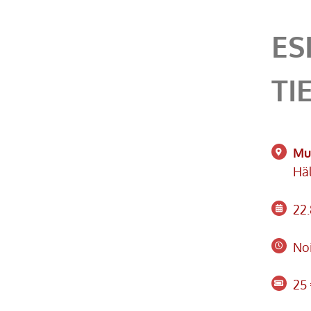
ES
TI
Mus
Häl
22
Noi
25 