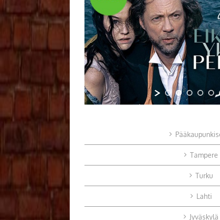
Pääkaupunkis
Tampere
Turku
Lahti
Jyväskylä