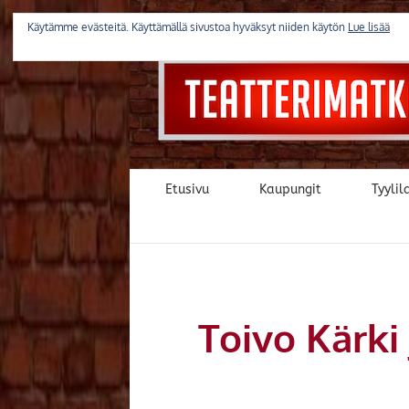
Skip
to
Käytämme evästeitä. Käyttämällä sivustoa hyväksyt niiden käytön
Lue lisää
content
Etusivu
Kaupungit
Tyylila
Toivo Kärki