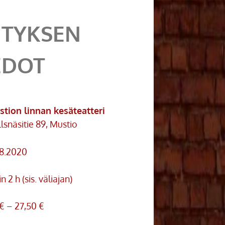
ITYKSEN
EDOT
tion linnan kesäteatteri
lsnäsitie 89, Mustio
.8.2020
n 2 h (sis. väliajan)
€ – 27,50 €