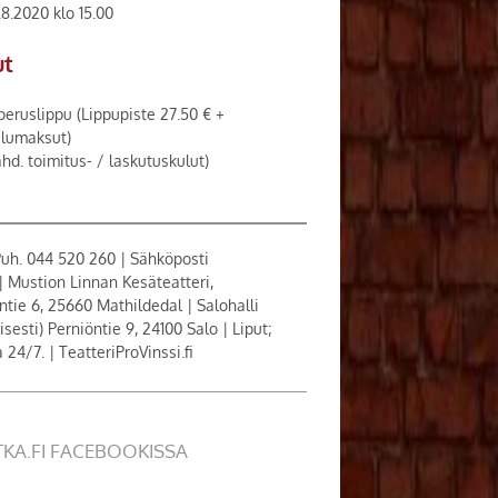
.8.2020 klo 15.00
ut
eruslippu (Lippupiste 27.50 € +
elumaksut)
hd. toimitus- / laskutuskulut)
 Puh. 044 520 260 | Sähköposti
| Mustion Linnan Kesäteatteri,
ntie 6, 25660 Mathildedal | Salohalli
sesti) Perniöntie 9, 24100 Salo | Liput;
 24/7. | TeatteriProVinssi.fi
TKA.FI FACEBOOKISSA