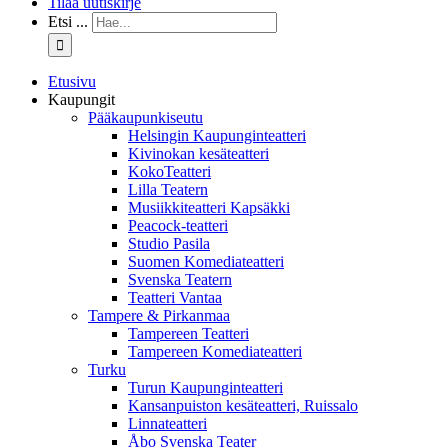
Tilaa uutiskirje
Etsi ...
Etusivu
Kaupungit
Pääkaupunkiseutu
Helsingin Kaupunginteatteri
Kivinokan kesäteatteri
KokoTeatteri
Lilla Teatern
Musiikkiteatteri Kapsäkki
Peacock-teatteri
Studio Pasila
Suomen Komediateatteri
Svenska Teatern
Teatteri Vantaa
Tampere & Pirkanmaa
Tampereen Teatteri
Tampereen Komediateatteri
Turku
Turun Kaupunginteatteri
Kansanpuiston kesäteatteri, Ruissalo
Linnateatteri
Åbo Svenska Teater