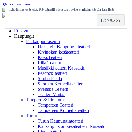
Skip to content
Käytämme evästeitä. Käyttämällä sivustoa hyväksyt niiden käytön
Lue lisää
Etusivu
Kaupungit
Pääkaupunkiseutu
Helsingin Kaupunginteatteri
Kivinokan kesäteatteri
KokoTeatteri
Lilla Teatern
Musiikkiteatteri Kapsäkki
Peacock-teatteri
Studio Pasila
Suomen Komediateatteri
Svenska Teatern
Teatteri Vantaa
Tampere & Pirkanmaa
Tampereen Teatteri
Tampereen Komediateatteri
Turku
Turun Kaupunginteatteri
Kansanpuiston kesäteatteri, Ruissalo
Linnateatteri