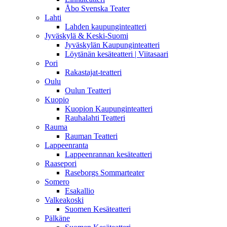
Åbo Svenska Teater
Lahti
Lahden kaupunginteatteri
Jyväskylä & Keski-Suomi
Jyväskylän Kaupunginteatteri
Löytänän kesäteatteri | Viitasaari
Pori
Rakastajat-teatteri
Oulu
Oulun Teatteri
Kuopio
Kuopion Kaupunginteatteri
Rauhalahti Teatteri
Rauma
Rauman Teatteri
Lappeenranta
Lappeenrannan kesäteatteri
Raasepori
Raseborgs Sommarteater
Somero
Esakallio
Valkeakoski
Suomen Kesäteatteri
Pälkäne