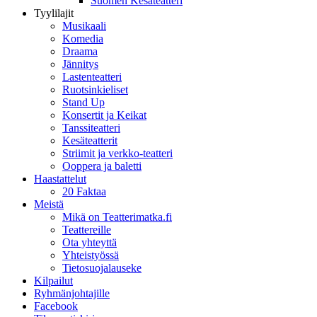
Suomen Kesäteatteri
Tyylilajit
Musikaali
Komedia
Draama
Jännitys
Lastenteatteri
Ruotsinkieliset
Stand Up
Konsertit ja Keikat
Tanssiteatteri
Kesäteatterit
Striimit ja verkko-teatteri
Ooppera ja baletti
Haastattelut
20 Faktaa
Meistä
Mikä on Teatterimatka.fi
Teattereille
Ota yhteyttä
Yhteistyössä
Tietosuojalauseke
Kilpailut
Ryhmänjohtajille
Facebook