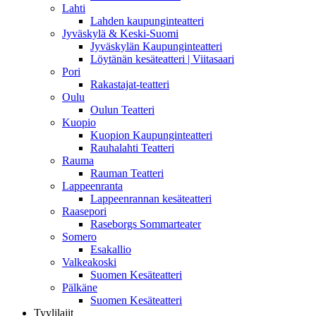
Lahti
Lahden kaupunginteatteri
Jyväskylä & Keski-Suomi
Jyväskylän Kaupunginteatteri
Löytänän kesäteatteri | Viitasaari
Pori
Rakastajat-teatteri
Oulu
Oulun Teatteri
Kuopio
Kuopion Kaupunginteatteri
Rauhalahti Teatteri
Rauma
Rauman Teatteri
Lappeenranta
Lappeenrannan kesäteatteri
Raasepori
Raseborgs Sommarteater
Somero
Esakallio
Valkeakoski
Suomen Kesäteatteri
Pälkäne
Suomen Kesäteatteri
Tyylilajit