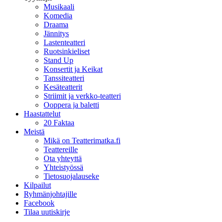
Musikaali
Komedia
Draama
Jännitys
Lastenteatteri
Ruotsinkieliset
Stand Up
Konsertit ja Keikat
Tanssiteatteri
Kesäteatterit
Striimit ja verkko-teatteri
Ooppera ja baletti
Haastattelut
20 Faktaa
Meistä
Mikä on Teatterimatka.fi
Teattereille
Ota yhteyttä
Yhteistyössä
Tietosuojalauseke
Kilpailut
Ryhmänjohtajille
Facebook
Tilaa uutiskirje