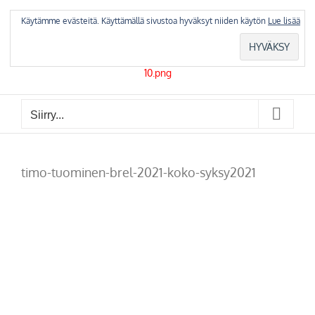
Skip
to
Käytämme evästeitä. Käyttämällä sivustoa hyväksyt niiden käytön
Lue lisää
content
Siirry...
timo-tuominen-brel-2021-koko-syksy2021