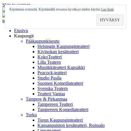
Skip to content
Käytämme evästeitä. Käyttämällä sivustoa hyväksyt niiden käytön
Lue lisää
Etusivu
Kaupungit
Pääkaupunkiseutu
Helsingin Kaupunginteatteri
Kivinokan kesäteatteri
KokoTeatteri
Lilla Teatern
Musiikkiteatteri Kapsäkki
Peacock-teatteri
Studio Pasila
Suomen Komediateatteri
Svenska Teatern
Teatteri Vantaa
Tampere & Pirkanmaa
Tampereen Teatteri
Tampereen Komediateatteri
Turku
Turun Kaupunginteatteri
Kansanpuiston kesäteatteri, Ruissalo
Linnateatteri