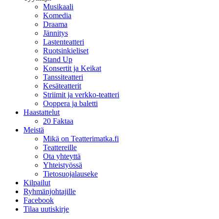
Musikaali
Komedia
Draama
Jännitys
Lastenteatteri
Ruotsinkieliset
Stand Up
Konsertit ja Keikat
Tanssiteatteri
Kesäteatterit
Striimit ja verkko-teatteri
Ooppera ja baletti
Haastattelut
20 Faktaa
Meistä
Mikä on Teatterimatka.fi
Teattereille
Ota yhteyttä
Yhteistyössä
Tietosuojalauseke
Kilpailut
Ryhmänjohtajille
Facebook
Tilaa uutiskirje