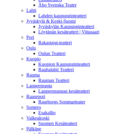
Åbo Svenska Teater
Lahti
Lahden kaupunginteatteri
Jyväskylä & Keski-Suomi
Jyväskylän Kaupunginteatteri
Löytänän kesäteatteri | Viitasaari
Pori
Rakastajat-teatteri
Oulu
Oulun Teatteri
Kuopio
Kuopion Kaupunginteatteri
Rauhalahti Teatteri
Rauma
Rauman Teatteri
Lappeenranta
Lappeenrannan kesäteatteri
Raasepori
Raseborgs Sommarteater
Somero
Esakallio
Valkeakoski
Suomen Kesäteatteri
Pälkäne