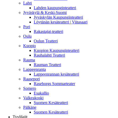
Lahti
Lahden kaupunginteatteri
Jyväskylä & Keski-Suomi
Jyväskylän Kaupunginteatteri
Löytänän kesäteatteri | Viitasaari
Pori
Rakastajat-teatteri
Oulu
Oulun Teatteri
Kuopio
Kuopion Kaupunginteatteri
Rauhalahti Teatteri
Rauma
Rauman Teatteri
Lappeenranta
Lappeenrannan kesäteatteri
Raasepori
Raseborgs Sommarteater
Somero
Esakallio
Valkeakoski
Suomen Kesäteatteri
Pälkäne
Suomen Kesäteatteri
Tyylilajit