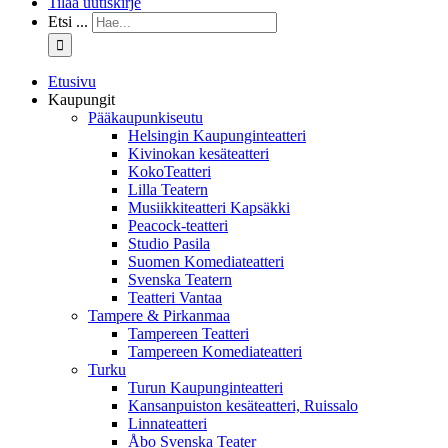
Tilaa uutiskirje
Etsi ...
Etusivu
Kaupungit
Pääkaupunkiseutu
Helsingin Kaupunginteatteri
Kivinokan kesäteatteri
KokoTeatteri
Lilla Teatern
Musiikkiteatteri Kapsäkki
Peacock-teatteri
Studio Pasila
Suomen Komediateatteri
Svenska Teatern
Teatteri Vantaa
Tampere & Pirkanmaa
Tampereen Teatteri
Tampereen Komediateatteri
Turku
Turun Kaupunginteatteri
Kansanpuiston kesäteatteri, Ruissalo
Linnateatteri
Åbo Svenska Teater