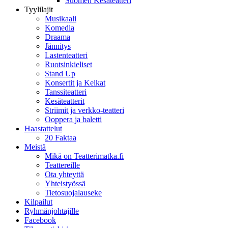
Suomen Kesäteatteri
Tyylilajit
Musikaali
Komedia
Draama
Jännitys
Lastenteatteri
Ruotsinkieliset
Stand Up
Konsertit ja Keikat
Tanssiteatteri
Kesäteatterit
Striimit ja verkko-teatteri
Ooppera ja baletti
Haastattelut
20 Faktaa
Meistä
Mikä on Teatterimatka.fi
Teattereille
Ota yhteyttä
Yhteistyössä
Tietosuojalauseke
Kilpailut
Ryhmänjohtajille
Facebook