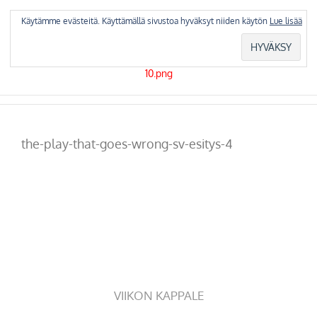
Skip
to
Käytämme evästeitä. Käyttämällä sivustoa hyväksyt niiden käytön
Lue lisää
content
the-play-that-goes-wrong-sv-esitys-4
VIIKON KAPPALE