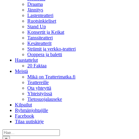
Draama
Jännitys
Lastenteatteri
Ruotsinkieliset
Stand Up
Konsertit ja Keikat
Tanssiteatteri
Kesäteatterit
Striimit ja verkko-teatteri
Ooppera ja baletti
Haastattelut
20 Faktaa
Meistä
Mikä on Teatterimatka.fi
Teattereille
Ota yhteyttä
Yhteistyössä
Tietosuojalauseke
Kilpailut
Ryhmänjohtajille
Facebook
Tilaa uutiskirje
Etsi
...