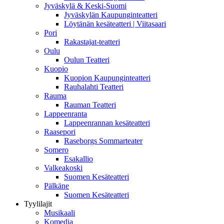
Jyväskylä & Keski-Suomi
Jyväskylän Kaupunginteatteri
Löytänän kesäteatteri | Viitasaari
Pori
Rakastajat-teatteri
Oulu
Oulun Teatteri
Kuopio
Kuopion Kaupunginteatteri
Rauhalahti Teatteri
Rauma
Rauman Teatteri
Lappeenranta
Lappeenrannan kesäteatteri
Raasepori
Raseborgs Sommarteater
Somero
Esakallio
Valkeakoski
Suomen Kesäteatteri
Pälkäne
Suomen Kesäteatteri
Tyylilajit
Musikaali
Komedia