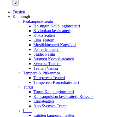
...
Etusivu
Kaupungit
Pääkaupunkiseutu
Helsingin Kaupunginteatteri
Kivinokan kesäteatteri
KokoTeatteri
Lilla Teatern
Musiikkiteatteri Kapsäkki
Peacock-teatteri
Studio Pasila
Suomen Komediateatteri
Svenska Teatern
Teatteri Vantaa
Tampere & Pirkanmaa
Tampereen Teatteri
Tampereen Komediateatteri
Turku
Turun Kaupunginteatteri
Kansanpuiston kesäteatteri, Ruissalo
Linnateatteri
Åbo Svenska Teater
Lahti
Lahden kaupunginteatteri