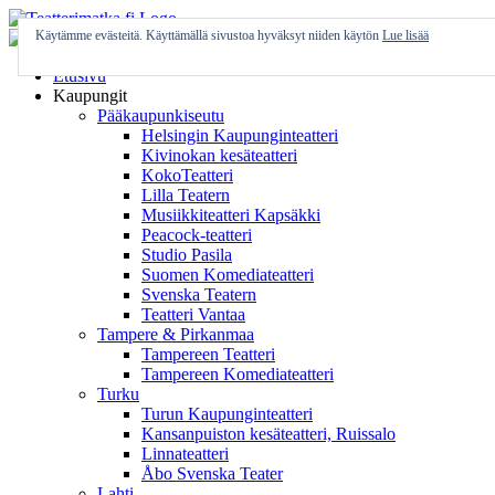
Skip
to
Käytämme evästeitä. Käyttämällä sivustoa hyväksyt niiden käytön
Lue lisää
content
Etusivu
Kaupungit
Pääkaupunkiseutu
Helsingin Kaupunginteatteri
Kivinokan kesäteatteri
KokoTeatteri
Lilla Teatern
Musiikkiteatteri Kapsäkki
Peacock-teatteri
Studio Pasila
Suomen Komediateatteri
Svenska Teatern
Teatteri Vantaa
Tampere & Pirkanmaa
Tampereen Teatteri
Tampereen Komediateatteri
Turku
Turun Kaupunginteatteri
Kansanpuiston kesäteatteri, Ruissalo
Linnateatteri
Åbo Svenska Teater
Lahti