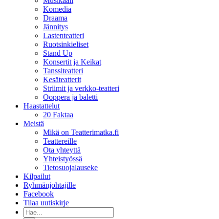
Musikaali
Komedia
Draama
Jännitys
Lastenteatteri
Ruotsinkieliset
Stand Up
Konsertit ja Keikat
Tanssiteatteri
Kesäteatterit
Striimit ja verkko-teatteri
Ooppera ja baletti
Haastattelut
20 Faktaa
Meistä
Mikä on Teatterimatka.fi
Teattereille
Ota yhteyttä
Yhteistyössä
Tietosuojalauseke
Kilpailut
Ryhmänjohtajille
Facebook
Tilaa uutiskirje
Etsi