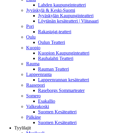
Lahden kaupunginteatteri
Jyväskylä & Keski-Suomi
Jyväskylän Kaupunginteatteri
Löytänän kesäteatteri | Viitasaari
Pori
Rakastajat-teatteri
Oulu
Oulun Teatteri
Kuopio
Kuopion Kaupunginteatteri
Rauhalahti Teatteri
Rauma
Rauman Teatteri
Lappeenranta
Lappeenrannan kesäteatteri
Raasepori
Raseborgs Sommarteater
Somero
Esakallio
Valkeakoski
Suomen Kesäteatteri
Pälkäne
Suomen Kesäteatteri
Tyylilajit