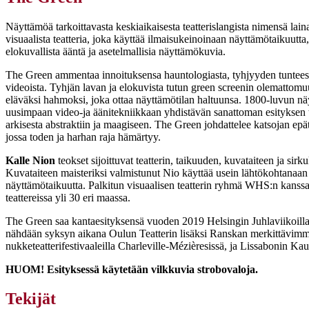
Näyttämöä tarkoittavasta keskiaikaisesta teatterislangista nimensä lai
visuaalista teatteria, joka käyttää ilmaisukeinoinaan näyttämötaikuutta,
elokuvallista ääntä ja asetelmallisia näyttämökuvia.
The Green ammentaa innoituksensa hauntologiasta, tyhjyyden tuntee
videoista. Tyhjän lavan ja elokuvista tutun green screenin olemattomu
eläväksi hahmoksi, joka ottaa näyttämötilan haltuunsa. 1800-luvun nä
uusimpaan video-ja äänitekniikkaan yhdistävän sanattoman esityksen 
arkisesta abstraktiin ja maagiseen. The Green johdattelee katsojan epä
jossa toden ja harhan raja hämärtyy.
Kalle Nion
teokset sijoittuvat teatterin, taikuuden, kuvataiteen ja sir
Kuvataiteen maisteriksi valmistunut Nio käyttää usein lähtökohtanaa
näyttämötaikuutta. Palkitun visuaalisen teatterin ryhmä WHS:n kanssa
teattereissa yli 30 eri maassa.
The Green saa kantaesityksensä vuoden 2019 Helsingin Juhlaviikoill
nähdään syksyn aikana Oulun Teatterin lisäksi Ranskan merkittävimm
nukketeatterifestivaaleilla Charleville-Mézièresissä, ja Lissabonin Kau
HUOM! Esityksessä käytetään vilkkuvia strobovaloja.
Tekijät