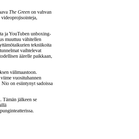
naava
The Green
on vahvan
 videoprojisointeja,
sta ja YouTuben unboxing-
us muuttuu vähitellen
yttämötaikurien tekniikoita
tunnelmat vaihtelevat
todellisen äärelle paikkaan,
kuksen välimaastoon.
n viime vuosituhannen
 Nio on esiintynyt sadoissa
a. Tämän jälkeen se
illä
punginteatterissa.