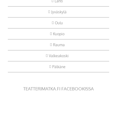
Lahti
Jyväskylä
Oulu
Kuopio
Rauma
Valkeakoski
Pälkäne
TEATTERIMATKA.FI FACEBOOKISSA