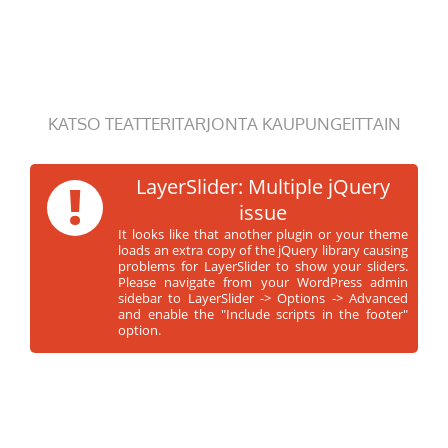
KATSO TEATTERITARJONTA KAUPUNGEITTAIN
!
LayerSlider: Multiple jQuery
issue
It looks like that another plugin or your theme
loads an extra copy of the jQuery library causing
problems for LayerSlider to show your sliders.
Please navigate from your WordPress admin
sidebar to LayerSlider -> Options -> Advanced
and enable the "Include scripts in the footer"
option.