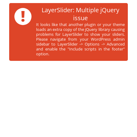
!
LayerSlider: Multiple jQuery
issue
It looks like that another plugin or your theme
loads an extra copy of the jQuery library causing
problems for LayerSlider to show your sliders.
Please navigate from your WordPress admin
sidebar to LayerSlider -> Options -> Advanced
and enable the "Include scripts in the footer"
option.