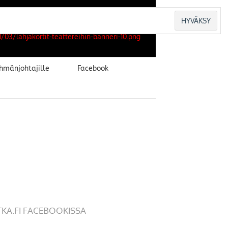
hmänjohtajille
Facebook
TKA.FI FACEBOOKISSA