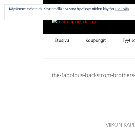
Skip
to
Käytämme evästeitä. Käyttämällä sivustoa hyväksyt niiden käytön
Lue lisää
content
Etusivu
Kaupungit
Tyylila
the-fabolous-backstrom-brothers
VIIKON KAP