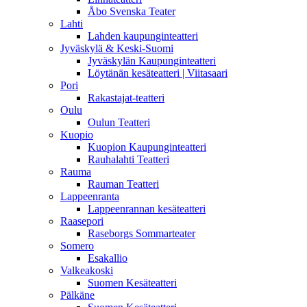
Åbo Svenska Teater
Lahti
Lahden kaupunginteatteri
Jyväskylä & Keski-Suomi
Jyväskylän Kaupunginteatteri
Löytänän kesäteatteri | Viitasaari
Pori
Rakastajat-teatteri
Oulu
Oulun Teatteri
Kuopio
Kuopion Kaupunginteatteri
Rauhalahti Teatteri
Rauma
Rauman Teatteri
Lappeenranta
Lappeenrannan kesäteatteri
Raasepori
Raseborgs Sommarteater
Somero
Esakallio
Valkeakoski
Suomen Kesäteatteri
Pälkäne