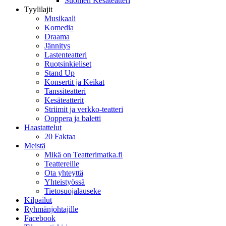
Suomen Kesäteatteri
Tyylilajit
Musikaali
Komedia
Draama
Jännitys
Lastenteatteri
Ruotsinkieliset
Stand Up
Konsertit ja Keikat
Tanssiteatteri
Kesäteatterit
Striimit ja verkko-teatteri
Ooppera ja baletti
Haastattelut
20 Faktaa
Meistä
Mikä on Teatterimatka.fi
Teattereille
Ota yhteyttä
Yhteistyössä
Tietosuojalauseke
Kilpailut
Ryhmänjohtajille
Facebook