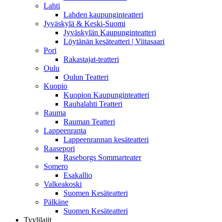
Lahti
Lahden kaupunginteatteri
Jyväskylä & Keski-Suomi
Jyväskylän Kaupunginteatteri
Löytänän kesäteatteri | Viitasaari
Pori
Rakastajat-teatteri
Oulu
Oulun Teatteri
Kuopio
Kuopion Kaupunginteatteri
Rauhalahti Teatteri
Rauma
Rauman Teatteri
Lappeenranta
Lappeenrannan kesäteatteri
Raasepori
Raseborgs Sommarteater
Somero
Esakallio
Valkeakoski
Suomen Kesäteatteri
Pälkäne
Suomen Kesäteatteri
Tyylilajit