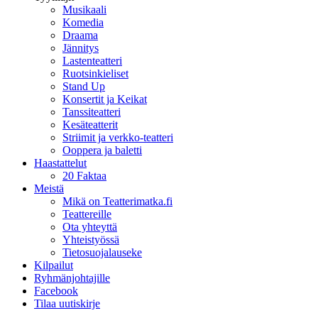
Musikaali
Komedia
Draama
Jännitys
Lastenteatteri
Ruotsinkieliset
Stand Up
Konsertit ja Keikat
Tanssiteatteri
Kesäteatterit
Striimit ja verkko-teatteri
Ooppera ja baletti
Haastattelut
20 Faktaa
Meistä
Mikä on Teatterimatka.fi
Teattereille
Ota yhteyttä
Yhteistyössä
Tietosuojalauseke
Kilpailut
Ryhmänjohtajille
Facebook
Tilaa uutiskirje