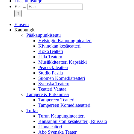
Tilaa uutiskirje
Etsi ...
Etusivu
Kaupungit
Pääkaupunkiseutu
Helsingin Kaupunginteatteri
Kivinokan kesäteatteri
KokoTeatteri
Lilla Teatern
Musiikkiteatteri Kapsäkki
Peacock-teatteri
Studio Pasila
Suomen Komediateatteri
Svenska Teatern
Teatteri Vantaa
Tampere & Pirkanmaa
Tampereen Teatteri
Tampereen Komediateatteri
Turku
Turun Kaupunginteatteri
Kansanpuiston kesäteatteri, Ruissalo
Linnateatteri
Åbo Svenska Teater