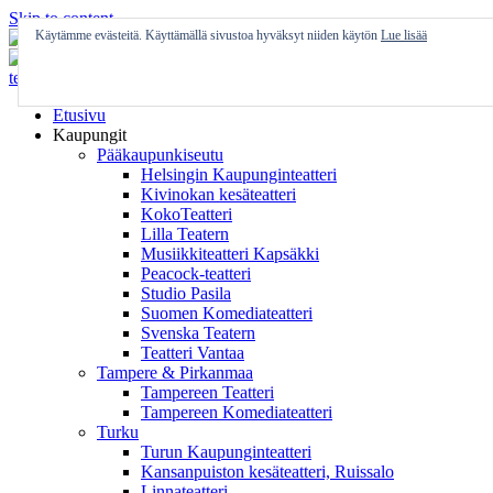
Skip to content
Käytämme evästeitä. Käyttämällä sivustoa hyväksyt niiden käytön
Lue lisää
Etusivu
Kaupungit
Pääkaupunkiseutu
Helsingin Kaupunginteatteri
Kivinokan kesäteatteri
KokoTeatteri
Lilla Teatern
Musiikkiteatteri Kapsäkki
Peacock-teatteri
Studio Pasila
Suomen Komediateatteri
Svenska Teatern
Teatteri Vantaa
Tampere & Pirkanmaa
Tampereen Teatteri
Tampereen Komediateatteri
Turku
Turun Kaupunginteatteri
Kansanpuiston kesäteatteri, Ruissalo
Linnateatteri