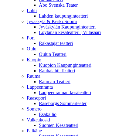
Åbo Svenska Teater
Lahti
Lahden kaupunginteatteri
Jyväskylä & Keski-Suomi
Jyväskylän Kaupunginteatteri
Löytänän kesäteatteri | Viitasaari
Pori
Rakastajat-teatteri
Oulu
Oulun Teatteri
Kuopio
Kuopion Kaupunginteatteri
Rauhalahti Teatteri
Rauma
Rauman Teatteri
Lappeenranta
Lappeenrannan kesäteatteri
Raasepori
Raseborgs Sommarteater
Somero
Esakallio
Valkeakoski
Suomen Kesäteatteri
Pälkäne