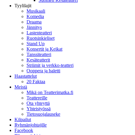
Suomen Kesäteatteri
Tyylilajit
Musikaali
Komedia
Draama
Jännitys
Lastenteatteri
Ruotsinkieliset
Stand Up
Konsertit ja Keikat
Tanssiteatteri
Kesäteatterit
Striimit ja verkko-teatteri
Ooppera ja baletti
Haastattelut
20 Faktaa
Meistä
Mikä on Teatterimatka.fi
Teattereille
Ota yhteyttä
Yhteistyössä
Tietosuojalauseke
Kilpailut
Ryhmänjohtajille
Facebook