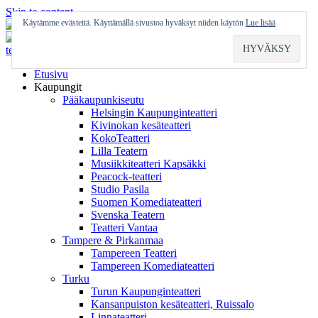
Skip to content
Käytämme evästeitä. Käyttämällä sivustoa hyväksyt niiden käytön
Lue lisää
Etusivu
Kaupungit
Pääkaupunkiseutu
Helsingin Kaupunginteatteri
Kivinokan kesäteatteri
KokoTeatteri
Lilla Teatern
Musiikkiteatteri Kapsäkki
Peacock-teatteri
Studio Pasila
Suomen Komediateatteri
Svenska Teatern
Teatteri Vantaa
Tampere & Pirkanmaa
Tampereen Teatteri
Tampereen Komediateatteri
Turku
Turun Kaupunginteatteri
Kansanpuiston kesäteatteri, Ruissalo
Linnateatteri