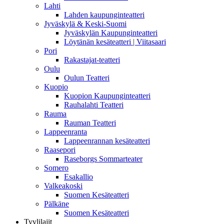
Lahti
Lahden kaupunginteatteri
Jyväskylä & Keski-Suomi
Jyväskylän Kaupunginteatteri
Löytänän kesäteatteri | Viitasaari
Pori
Rakastajat-teatteri
Oulu
Oulun Teatteri
Kuopio
Kuopion Kaupunginteatteri
Rauhalahti Teatteri
Rauma
Rauman Teatteri
Lappeenranta
Lappeenrannan kesäteatteri
Raasepori
Raseborgs Sommarteater
Somero
Esakallio
Valkeakoski
Suomen Kesäteatteri
Pälkäne
Suomen Kesäteatteri
Tyylilajit