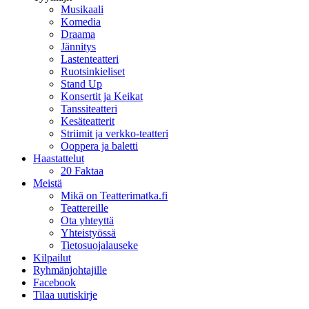
Musikaali
Komedia
Draama
Jännitys
Lastenteatteri
Ruotsinkieliset
Stand Up
Konsertit ja Keikat
Tanssiteatteri
Kesäteatterit
Striimit ja verkko-teatteri
Ooppera ja baletti
Haastattelut
20 Faktaa
Meistä
Mikä on Teatterimatka.fi
Teattereille
Ota yhteyttä
Yhteistyössä
Tietosuojalauseke
Kilpailut
Ryhmänjohtajille
Facebook
Tilaa uutiskirje