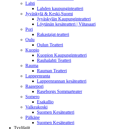
Lahti
Lahden kaupunginteatteri
Jyväskylä & Keski-Suomi
Jyväskylän Kaupunginteatteri
Löytänän kesäteatteri | Viitasaari
Pori
Rakastajat-teatteri
Oulu
Oulun Teatteri
Kuopio
Kuopion Kaupunginteatteri
Rauhalahti Teatteri
Rauma
Rauman Teatteri
Lappeenranta
Lappeenrannan kesäteatteri
Raasepori
Raseborgs Sommarteater
Somero
Esakallio
Valkeakoski
Suomen Kesäteatteri
Pälkäne
Suomen Kesäteatteri
Tyylilajit