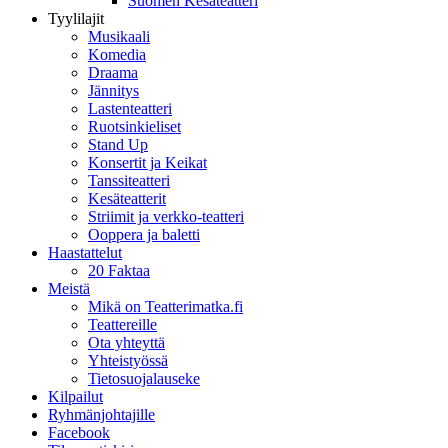
Suomen Kesäteatteri
Tyylilajit
Musikaali
Komedia
Draama
Jännitys
Lastenteatteri
Ruotsinkieliset
Stand Up
Konsertit ja Keikat
Tanssiteatteri
Kesäteatterit
Striimit ja verkko-teatteri
Ooppera ja baletti
Haastattelut
20 Faktaa
Meistä
Mikä on Teatterimatka.fi
Teattereille
Ota yhteyttä
Yhteistyössä
Tietosuojalauseke
Kilpailut
Ryhmänjohtajille
Facebook