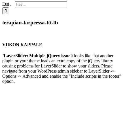
Etsi ...
terapian-tarpeessa-ttt-fb
VIIKON KAPPALE
!
LayerSlider: Multiple jQuery issue
It looks like that another
plugin or your theme loads an extra copy of the jQuery library
causing problems for LayerSlider to show your sliders. Please
navigate from your WordPress admin sidebar to LayerSlider ->
Options -> Advanced and enable the "Include scripts in the footer"
option.