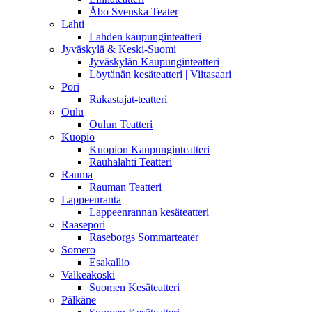
Åbo Svenska Teater
Lahti
Lahden kaupunginteatteri
Jyväskylä & Keski-Suomi
Jyväskylän Kaupunginteatteri
Löytänän kesäteatteri | Viitasaari
Pori
Rakastajat-teatteri
Oulu
Oulun Teatteri
Kuopio
Kuopion Kaupunginteatteri
Rauhalahti Teatteri
Rauma
Rauman Teatteri
Lappeenranta
Lappeenrannan kesäteatteri
Raasepori
Raseborgs Sommarteater
Somero
Esakallio
Valkeakoski
Suomen Kesäteatteri
Pälkäne