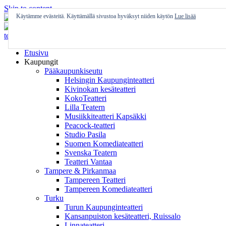
Skip to content
Käytämme evästeitä. Käyttämällä sivustoa hyväksyt niiden käytön
Lue lisää
Etusivu
Kaupungit
Pääkaupunkiseutu
Helsingin Kaupunginteatteri
Kivinokan kesäteatteri
KokoTeatteri
Lilla Teatern
Musiikkiteatteri Kapsäkki
Peacock-teatteri
Studio Pasila
Suomen Komediateatteri
Svenska Teatern
Teatteri Vantaa
Tampere & Pirkanmaa
Tampereen Teatteri
Tampereen Komediateatteri
Turku
Turun Kaupunginteatteri
Kansanpuiston kesäteatteri, Ruissalo
Linnateatteri