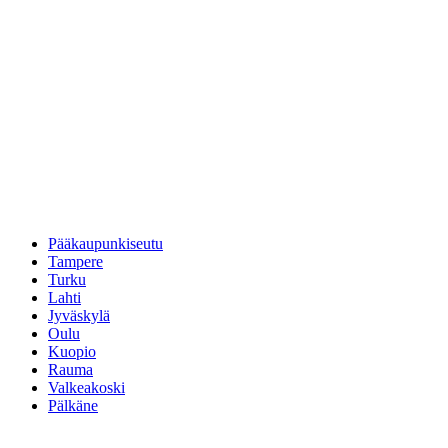
Pääkaupunkiseutu
Tampere
Turku
Lahti
Jyväskylä
Oulu
Kuopio
Rauma
Valkeakoski
Pälkäne