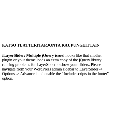
KATSO TEATTERITARJONTA KAUPUNGEITTAIN
!
LayerSlider: Multiple jQuery issue
It looks like that another
plugin or your theme loads an extra copy of the jQuery library
causing problems for LayerSlider to show your sliders. Please
navigate from your WordPress admin sidebar to LayerSlider ->
Options -> Advanced and enable the "Include scripts in the footer"
option.