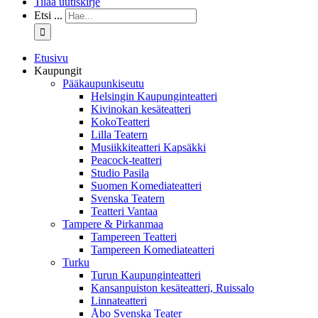
Tilaa uutiskirje
Etsi ...
Etusivu
Kaupungit
Pääkaupunkiseutu
Helsingin Kaupunginteatteri
Kivinokan kesäteatteri
KokoTeatteri
Lilla Teatern
Musiikkiteatteri Kapsäkki
Peacock-teatteri
Studio Pasila
Suomen Komediateatteri
Svenska Teatern
Teatteri Vantaa
Tampere & Pirkanmaa
Tampereen Teatteri
Tampereen Komediateatteri
Turku
Turun Kaupunginteatteri
Kansanpuiston kesäteatteri, Ruissalo
Linnateatteri
Åbo Svenska Teater