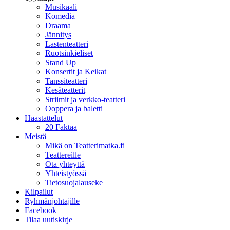
Musikaali
Komedia
Draama
Jännitys
Lastenteatteri
Ruotsinkieliset
Stand Up
Konsertit ja Keikat
Tanssiteatteri
Kesäteatterit
Striimit ja verkko-teatteri
Ooppera ja baletti
Haastattelut
20 Faktaa
Meistä
Mikä on Teatterimatka.fi
Teattereille
Ota yhteyttä
Yhteistyössä
Tietosuojalauseke
Kilpailut
Ryhmänjohtajille
Facebook
Tilaa uutiskirje