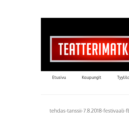
Skip
to
content
Etusivu
Kaupungit
Tyylila
tehdas-tanssii-7.8.2018-festivaali-f