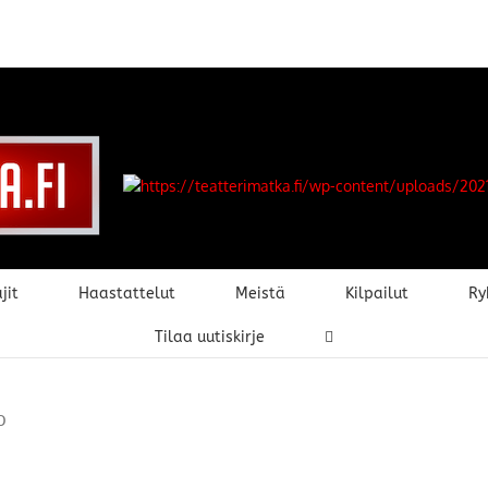
jit
Haastattelut
Meistä
Kilpailut
Ry
Tilaa uutiskirje
b