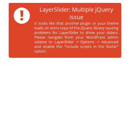
!
LayerSlider: Multiple jQuery
issue
It looks like that another plugin or your theme
loads an extra copy of the jQuery library causing
problems for LayerSlider to show your sliders.
Please navigate from your WordPress admin
sidebar to LayerSlider -> Options -> Advanced
and enable the "Include scripts in the footer"
option.