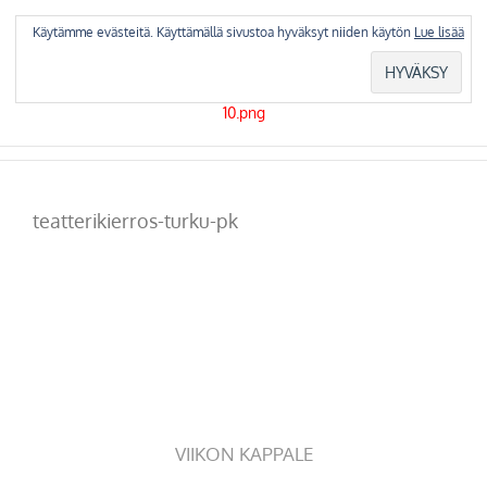
Skip
to
Käytämme evästeitä. Käyttämällä sivustoa hyväksyt niiden käytön
Lue lisää
content
teatterikierros-turku-pk
VIIKON KAPPALE