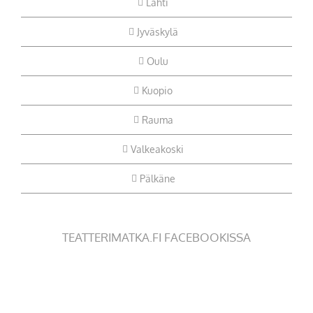
Lahti
Jyväskylä
Oulu
Kuopio
Rauma
Valkeakoski
Pälkäne
TEATTERIMATKA.FI FACEBOOKISSA