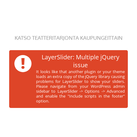
KATSO TEATTERITARJONTA KAUPUNGEITTAIN
!
LayerSlider: Multiple jQuery
issue
It looks like that another plugin or your theme
loads an extra copy of the jQuery library causing
problems for LayerSlider to show your sliders.
Please navigate from your WordPress admin
sidebar to LayerSlider -> Options -> Advanced
and enable the "Include scripts in the footer"
option.