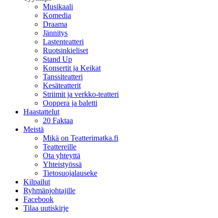
Musikaali
Komedia
Draama
Jännitys
Lastenteatteri
Ruotsinkieliset
Stand Up
Konsertit ja Keikat
Tanssiteatteri
Kesäteatterit
Striimit ja verkko-teatteri
Ooppera ja baletti
Haastattelut
20 Faktaa
Meistä
Mikä on Teatterimatka.fi
Teattereille
Ota yhteyttä
Yhteistyössä
Tietosuojalauseke
Kilpailut
Ryhmänjohtajille
Facebook
Tilaa uutiskirje