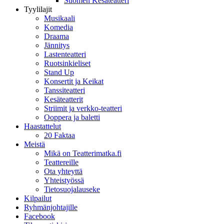
Suomen Kesäteatteri
Tyylilajit
Musikaali
Komedia
Draama
Jännitys
Lastenteatteri
Ruotsinkieliset
Stand Up
Konsertit ja Keikat
Tanssiteatteri
Kesäteatterit
Striimit ja verkko-teatteri
Ooppera ja baletti
Haastattelut
20 Faktaa
Meistä
Mikä on Teatterimatka.fi
Teattereille
Ota yhteyttä
Yhteistyössä
Tietosuojalauseke
Kilpailut
Ryhmänjohtajille
Facebook