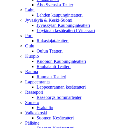
Åbo Svenska Teater
Lahti
Lahden kaupunginteatteri
Jyväskylä & Keski-Suomi
Jyväskylän Kaupunginteatteri
Löytänän kesäteatteri | Viitasaari
Pori
Rakastajat-teatteri
Oulu
Oulun Teatteri
Kuopio
Kuopion Kaupunginteatteri
Rauhalahti Teatteri
Rauma
Rauman Teatteri
Lappeenranta
Lappeenrannan kesäteatteri
Raasepori
Raseborgs Sommarteater
Somero
Esakallio
Valkeakoski
Suomen Kesäteatteri
Pälkäne