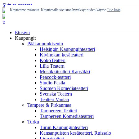
Skip to content
Käytämme evästeitä. Käyttämällä sivustoa hyväksyt niiden käytön
Lue lisää
Etusivu
Kaupungit
Pääkaupunkiseutu
Helsingin Kaupunginteatteri
Kivinokan kesäteatteri
KokoTeatteri
Lilla Teatern
Musiikkiteatteri Kapsäkki
Peacock-teatteri
Studio Pasila
Suomen Komediateatteri
Svenska Teatern
Teatteri Vantaa
Tampere & Pirkanmaa
Tampereen Teatteri
Tampereen Komediateatteri
Turku
Turun Kaupunginteatteri
Kansanpuiston kesäteatteri, Ruissalo
Linnateatteri