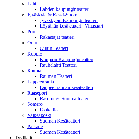
Lahti
Lahden kaupunginteatteri
Jyväskylä & Keski-Suomi
Jyväskylän Kaupunginteatteri
Löytänän kesäteatteri | Viitasaari
Pori
Rakastajat-teatteri
Oulu
Oulun Teatteri
Kuopio
Kuopion Kaupunginteatteri
Rauhalahti Teatteri
Rauma
Rauman Teatteri
Lappeenranta
Lappeenrannan kesäteatteri
Raasepori
Raseborgs Sommarteater
Somero
Esakallio
Valkeakoski
Suomen Kesäteatteri
Pälkäne
Suomen Kesäteatteri
Tyylilajit