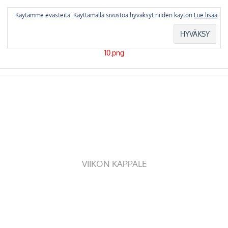
Skip
to
Käytämme evästeitä. Käyttämällä sivustoa hyväksyt niiden käytön
Lue lisää
content
VIIKON KAPPALE