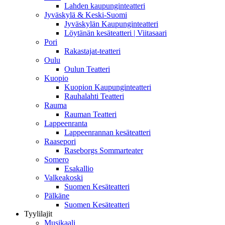
Lahden kaupunginteatteri
Jyväskylä & Keski-Suomi
Jyväskylän Kaupunginteatteri
Löytänän kesäteatteri | Viitasaari
Pori
Rakastajat-teatteri
Oulu
Oulun Teatteri
Kuopio
Kuopion Kaupunginteatteri
Rauhalahti Teatteri
Rauma
Rauman Teatteri
Lappeenranta
Lappeenrannan kesäteatteri
Raasepori
Raseborgs Sommarteater
Somero
Esakallio
Valkeakoski
Suomen Kesäteatteri
Pälkäne
Suomen Kesäteatteri
Tyylilajit
Musikaali