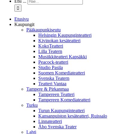
Etsi ...
Etusivu
Kaupungit
Pääkaupunkiseutu
Helsingin Kaupunginteatteri
Kivinokan kesäteatteri
KokoTeatteri
Lilla Teatern
Musiikkiteatteri Kapsäkki
Peacock-teatteri
Studio Pasila
Suomen Komediateatteri
Svenska Teatern
Teatteri Vantaa
Tampere & Pirkanmaa
Tampereen Teatteri
Tampereen Komediateatteri
Turku
Turun Kaupunginteatteri
Kansanpuiston kesäteatteri, Ruissalo
Linnateatteri
Åbo Svenska Teater
Lahti