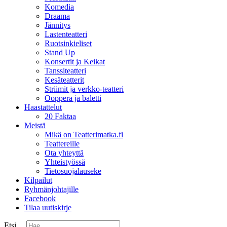
Komedia
Draama
Jännitys
Lastenteatteri
Ruotsinkieliset
Stand Up
Konsertit ja Keikat
Tanssiteatteri
Kesäteatterit
Striimit ja verkko-teatteri
Ooppera ja baletti
Haastattelut
20 Faktaa
Meistä
Mikä on Teatterimatka.fi
Teattereille
Ota yhteyttä
Yhteistyössä
Tietosuojalauseke
Kilpailut
Ryhmänjohtajille
Facebook
Tilaa uutiskirje
Etsi ...