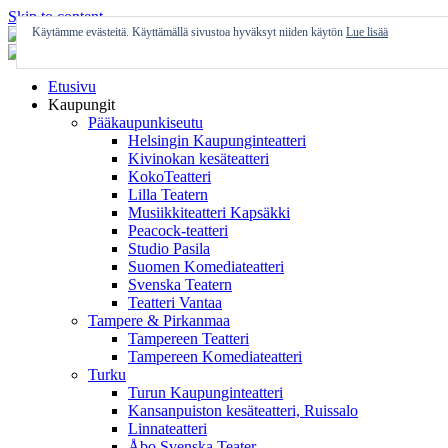
Skip to content
Käytämme evästeitä. Käyttämällä sivustoa hyväksyt niiden käytön
Lue lisää
Etusivu
Kaupungit
Pääkaupunkiseutu
Helsingin Kaupunginteatteri
Kivinokan kesäteatteri
KokoTeatteri
Lilla Teatern
Musiikkiteatteri Kapsäkki
Peacock-teatteri
Studio Pasila
Suomen Komediateatteri
Svenska Teatern
Teatteri Vantaa
Tampere & Pirkanmaa
Tampereen Teatteri
Tampereen Komediateatteri
Turku
Turun Kaupunginteatteri
Kansanpuiston kesäteatteri, Ruissalo
Linnateatteri
Åbo Svenska Teater