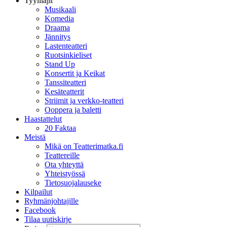
Tyylilajit
Musikaali
Komedia
Draama
Jännitys
Lastenteatteri
Ruotsinkieliset
Stand Up
Konsertit ja Keikat
Tanssiteatteri
Kesäteatterit
Striimit ja verkko-teatteri
Ooppera ja baletti
Haastattelut
20 Faktaa
Meistä
Mikä on Teatterimatka.fi
Teattereille
Ota yhteyttä
Yhteistyössä
Tietosuojalauseke
Kilpailut
Ryhmänjohtajille
Facebook
Tilaa uutiskirje