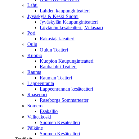
Lahti
Lahden kaupunginteatteri
Jyväskylä & Keski-Suomi
Jyväskylän Kaupunginteatteri
Löytänän kesäteatteri | Viitasaari
Pori
Rakastajat-teatteri
Oulu
Oulun Teatteri
Kuopio
Kuopion Kaupunginteatteri
Rauhalahti Teatteri
Rauma
Rauman Teatteri
Lappeenranta
Lappeenrannan kesäteatteri
Raasepori
Raseborgs Sommarteater
Somero
Esakallio
Valkeakoski
Suomen Kesäteatteri
Pälkäne
Suomen Kesäteatteri