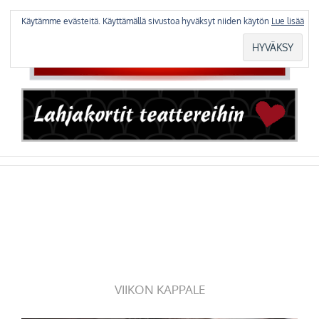
Skip
to
Käytämme evästeitä. Käyttämällä sivustoa hyväksyt niiden käytön
Lue lisää
content
VIIKON KAPPALE