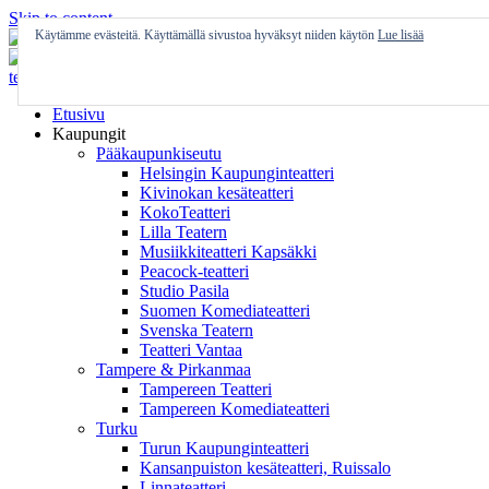
Skip to content
Käytämme evästeitä. Käyttämällä sivustoa hyväksyt niiden käytön
Lue lisää
Etusivu
Kaupungit
Pääkaupunkiseutu
Helsingin Kaupunginteatteri
Kivinokan kesäteatteri
KokoTeatteri
Lilla Teatern
Musiikkiteatteri Kapsäkki
Peacock-teatteri
Studio Pasila
Suomen Komediateatteri
Svenska Teatern
Teatteri Vantaa
Tampere & Pirkanmaa
Tampereen Teatteri
Tampereen Komediateatteri
Turku
Turun Kaupunginteatteri
Kansanpuiston kesäteatteri, Ruissalo
Linnateatteri