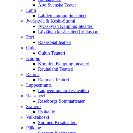
Åbo Svenska Teater
Lahti
Lahden kaupunginteatteri
Jyväskylä & Keski-Suomi
Jyväskylän Kaupunginteatteri
Löytänän kesäteatteri | Viitasaari
Pori
Rakastajat-teatteri
Oulu
Oulun Teatteri
Kuopio
Kuopion Kaupunginteatteri
Rauhalahti Teatteri
Rauma
Rauman Teatteri
Lappeenranta
Lappeenrannan kesäteatteri
Raasepori
Raseborgs Sommarteater
Somero
Esakallio
Valkeakoski
Suomen Kesäteatteri
Pälkäne