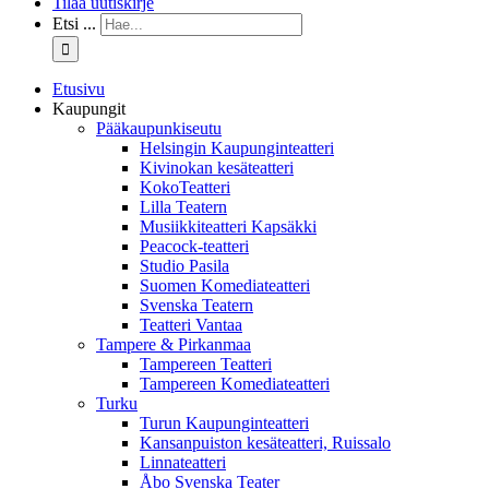
Tilaa uutiskirje
Etsi ...
Etusivu
Kaupungit
Pääkaupunkiseutu
Helsingin Kaupunginteatteri
Kivinokan kesäteatteri
KokoTeatteri
Lilla Teatern
Musiikkiteatteri Kapsäkki
Peacock-teatteri
Studio Pasila
Suomen Komediateatteri
Svenska Teatern
Teatteri Vantaa
Tampere & Pirkanmaa
Tampereen Teatteri
Tampereen Komediateatteri
Turku
Turun Kaupunginteatteri
Kansanpuiston kesäteatteri, Ruissalo
Linnateatteri
Åbo Svenska Teater