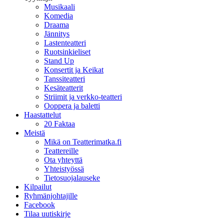
Musikaali
Komedia
Draama
Jännitys
Lastenteatteri
Ruotsinkieliset
Stand Up
Konsertit ja Keikat
Tanssiteatteri
Kesäteatterit
Striimit ja verkko-teatteri
Ooppera ja baletti
Haastattelut
20 Faktaa
Meistä
Mikä on Teatterimatka.fi
Teattereille
Ota yhteyttä
Yhteistyössä
Tietosuojalauseke
Kilpailut
Ryhmänjohtajille
Facebook
Tilaa uutiskirje