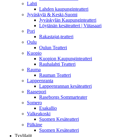
Lahti
Lahden kaupunginteatteri
Jyväskylä & Keski-Suomi
Jyväskylän Kaupunginteatteri
Löytänän kesäteatteri | Viitasaari
Pori
Rakastajat-teatteri
Oulu
Oulun Teatteri
Kuopio
Kuopion Kaupunginteatteri
Rauhalahti Teatteri
Rauma
Rauman Teatteri
Lappeenranta
Lappeenrannan kesäteatteri
Raasepori
Raseborgs Sommarteater
Somero
Esakallio
Valkeakoski
Suomen Kesäteatteri
Pälkäne
Suomen Kesäteatteri
Tyylilajit