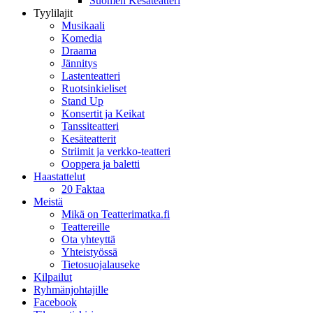
Suomen Kesäteatteri
Tyylilajit
Musikaali
Komedia
Draama
Jännitys
Lastenteatteri
Ruotsinkieliset
Stand Up
Konsertit ja Keikat
Tanssiteatteri
Kesäteatterit
Striimit ja verkko-teatteri
Ooppera ja baletti
Haastattelut
20 Faktaa
Meistä
Mikä on Teatterimatka.fi
Teattereille
Ota yhteyttä
Yhteistyössä
Tietosuojalauseke
Kilpailut
Ryhmänjohtajille
Facebook