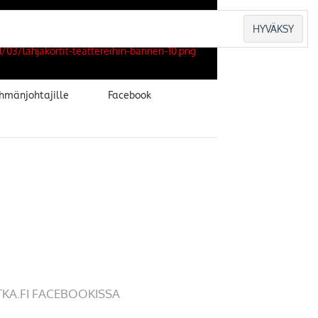
hmänjohtajille
Facebook
TKA.FI FACEBOOKISSA