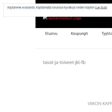
Skip
to
Käytämme evästeitä. Käyttämällä sivustoa hyväksyt niiden käytön
Lue lisää
content
Etusivu
Kaupungit
Tyylila
tavat-ja-toiveet-jkl-fb
VIIKON KAP