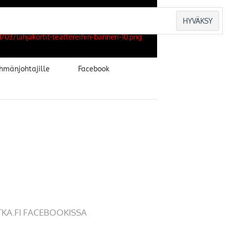
hmänjohtajille
Facebook
TKA.FI FACEBOOKISSA