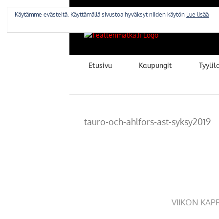
Skip
to
Käytämme evästeitä. Käyttämällä sivustoa hyväksyt niiden käytön
Lue lisää
content
Etusivu
Kaupungit
Tyylila
tauro-och-ahlfors-ast-syksy2019
VIIKON KAP