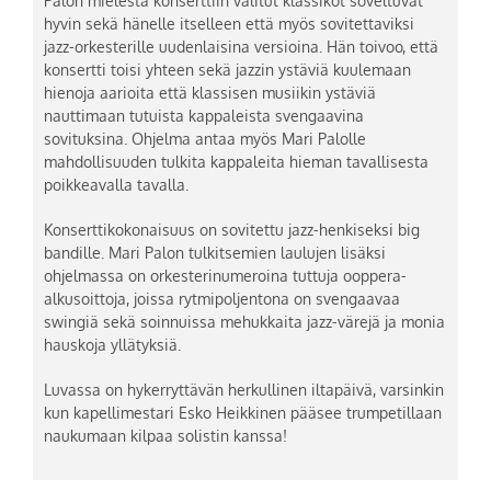
Palon mielestä konserttiin valitut klassikot soveltuvat
hyvin sekä hänelle itselleen että myös sovitettaviksi
jazz-orkesterille uudenlaisina versioina. Hän toivoo, että
konsertti toisi yhteen sekä jazzin ystäviä kuulemaan
hienoja aarioita että klassisen musiikin ystäviä
nauttimaan tutuista kappaleista svengaavina
sovituksina. Ohjelma antaa myös Mari Palolle
mahdollisuuden tulkita kappaleita hieman tavallisesta
poikkeavalla tavalla.
Konserttikokonaisuus on sovitettu jazz-henkiseksi big
bandille. Mari Palon tulkitsemien laulujen lisäksi
ohjelmassa on orkesterinumeroina tuttuja ooppera-
alkusoittoja, joissa rytmipoljentona on svengaavaa
swingiä sekä soinnuissa mehukkaita jazz-värejä ja monia
hauskoja yllätyksiä.
Luvassa on hykerryttävän herkullinen iltapäivä, varsinkin
kun kapellimestari Esko Heikkinen pääsee trumpetillaan
naukumaan kilpaa solistin kanssa!