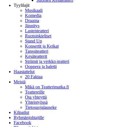
Suomen Kesäteatteri
Tyylilajit
Musikaali
Komedia
Draama
Jännitys
Lastenteatteri
Ruotsinkieliset
Stand Up
Konsertit ja Keikat
Tanssiteatteri
Kesäteatterit
Striimit ja verkko-teatteri
Ooppera ja baletti
Haastattelut
20 Faktaa
Meistä
Mikä on Teatterimatka.fi
Teattereille
Ota yhteyttä
Yhteistyössä
Tietosuojalauseke
Kilpailut
Ryhmänjohtajille
Facebook