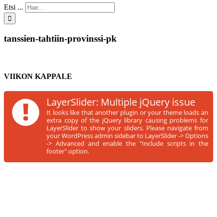
Etsi ...
tanssien-tahtiin-provinssi-pk
VIIKON KAPPALE
!
LayerSlider: Multiple jQuery issue
It looks like that another plugin or your theme loads an
extra copy of the jQuery library causing problems for
LayerSlider to show your sliders. Please navigate from
your WordPress admin sidebar to LayerSlider -> Options
-> Advanced and enable the "Include scripts in the
footer" option.