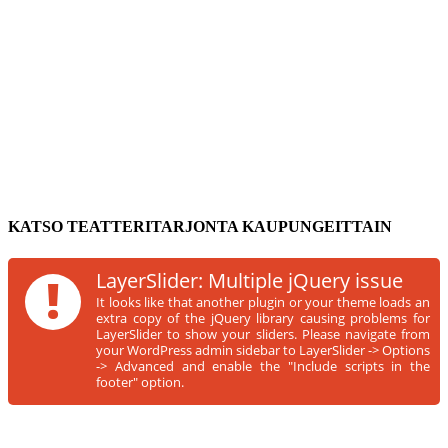
KATSO TEATTERITARJONTA KAUPUNGEITTAIN
!
LayerSlider: Multiple jQuery issue
It looks like that another plugin or your theme loads an
extra copy of the jQuery library causing problems for
LayerSlider to show your sliders. Please navigate from
your WordPress admin sidebar to LayerSlider -> Options
-> Advanced and enable the "Include scripts in the
footer" option.