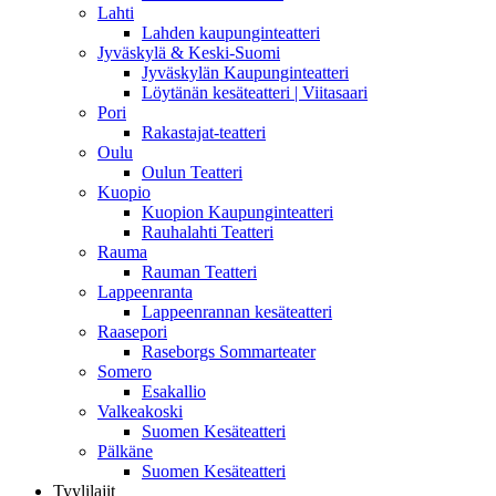
Lahti
Lahden kaupunginteatteri
Jyväskylä & Keski-Suomi
Jyväskylän Kaupunginteatteri
Löytänän kesäteatteri | Viitasaari
Pori
Rakastajat-teatteri
Oulu
Oulun Teatteri
Kuopio
Kuopion Kaupunginteatteri
Rauhalahti Teatteri
Rauma
Rauman Teatteri
Lappeenranta
Lappeenrannan kesäteatteri
Raasepori
Raseborgs Sommarteater
Somero
Esakallio
Valkeakoski
Suomen Kesäteatteri
Pälkäne
Suomen Kesäteatteri
Tyylilajit