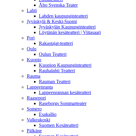
Åbo Svenska Teater
Lahti
Lahden kaupunginteatteri
Jyväskylä & Keski-Suomi
Jyväskylän Kaupunginteatteri
Löytänän kesäteatteri | Viitasaari
Pori
Rakastajat-teatteri
Oulu
Oulun Teatteri
Kuopio
Kuopion Kaupunginteatteri
Rauhalahti Teatteri
Rauma
Rauman Teatteri
Lappeenranta
Lappeenrannan kesäteatteri
Raasepori
Raseborgs Sommarteater
Somero
Esakallio
Valkeakoski
Suomen Kesäteatteri
Pälkäne