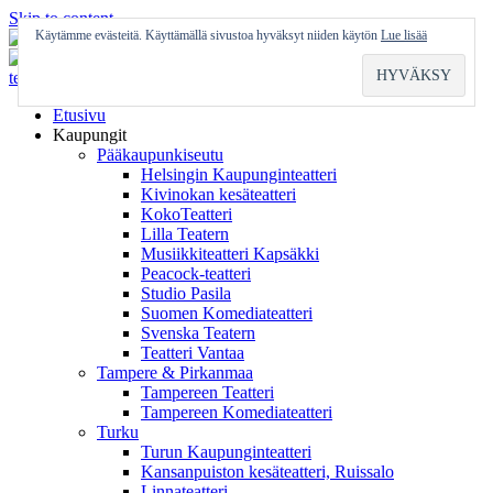
Skip to content
Käytämme evästeitä. Käyttämällä sivustoa hyväksyt niiden käytön
Lue lisää
Etusivu
Kaupungit
Pääkaupunkiseutu
Helsingin Kaupunginteatteri
Kivinokan kesäteatteri
KokoTeatteri
Lilla Teatern
Musiikkiteatteri Kapsäkki
Peacock-teatteri
Studio Pasila
Suomen Komediateatteri
Svenska Teatern
Teatteri Vantaa
Tampere & Pirkanmaa
Tampereen Teatteri
Tampereen Komediateatteri
Turku
Turun Kaupunginteatteri
Kansanpuiston kesäteatteri, Ruissalo
Linnateatteri