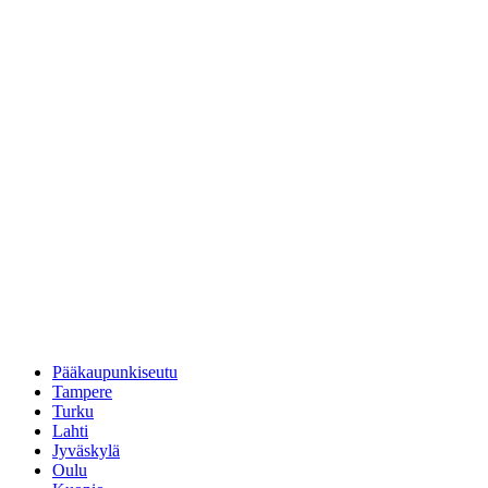
Pääkaupunkiseutu
Tampere
Turku
Lahti
Jyväskylä
Oulu