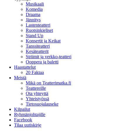
Musikaali
Komedia
Draama
Jännitys
Lastenteatteri
Ruotsinkieliset
Stand Up
Konsertit ja Keikat
Tanssiteatteri
Kesäteatterit
Striimit ja verkko-teatteri
Ooppera ja baletti
Haastattelut
20 Faktaa
Meistä
Mikä on Teatterimatka.fi
Teattereille
Ota yhteyttä
Yhteistyössä
Tietosuojalauseke
Kilpailut
Ryhmänjohtajille
Facebook
Tilaa uutiskirje