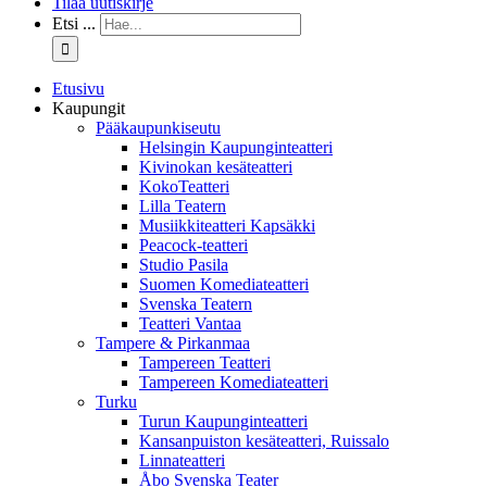
Tilaa uutiskirje
Etsi ...
Etusivu
Kaupungit
Pääkaupunkiseutu
Helsingin Kaupunginteatteri
Kivinokan kesäteatteri
KokoTeatteri
Lilla Teatern
Musiikkiteatteri Kapsäkki
Peacock-teatteri
Studio Pasila
Suomen Komediateatteri
Svenska Teatern
Teatteri Vantaa
Tampere & Pirkanmaa
Tampereen Teatteri
Tampereen Komediateatteri
Turku
Turun Kaupunginteatteri
Kansanpuiston kesäteatteri, Ruissalo
Linnateatteri
Åbo Svenska Teater