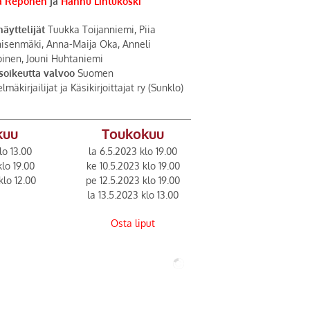
a Reponen
ja
Hannu Lintukoski
äyttelijät
Tuukka Toijanniemi, Piia
isenmäki, Anna-Maija Oka, Anneli
inen, Jouni Huhtaniemi
soikeutta valvoo
Suomen
lmäkirjailijat ja Käsikirjoittajat ry (Sunklo)
kuu
Toukokuu
lo 13.00
la 6.5.2023 klo 19.00
klo 19.00
ke 10.5.2023 klo 19.00
klo 12.00
pe 12.5.2023 klo 19.00
la 13.5.2023 klo 13.00
Osta liput