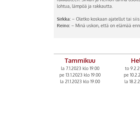
lohtua, lämpöä ja rakkautta.
Sirkka:
– Oletko koskaan ajatellut tai si
Reino:
– Minä uskon, että on elämää en
Tammikuu
He
la 7.1.2023 klo 19.00
to 9.2.
pe 13.1.2023 klo 19.00
pe 10.2.
la 21.1.2023 klo 19.00
la 18.2.