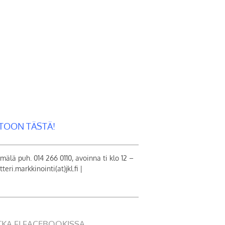
TOON TÄSTÄ!
älä puh. 014 266 0110, avoinna ti klo 12 –
eri.markkinointi(at)jkl.fi |
TKA.FI FACEBOOKISSA