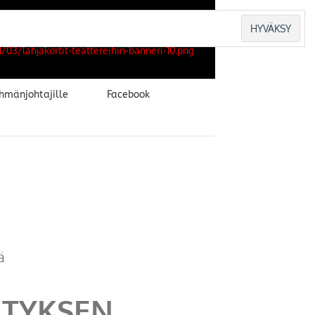
hmänjohtajille
Facebook
ä
ITYKSEN