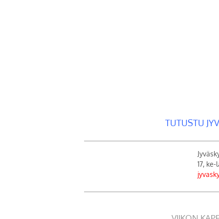
TUTUSTU JY
Jyväsk
17, ke-
jyvask
VIIKON KAP