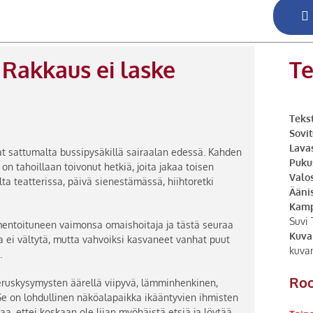
 Rakkaus ei laske
Te
Tekst
Sovit
Lava
vat sattumalta bussipysäkillä sairaalan edessä. Kahden
Puku
on tahoillaan toivonut hetkiä, joita jakaa toisen
Valo
lta teatterissa, päivä sienestämässä, hiihtoretki
Ääni
Kamp
Suvi 
ementoituneen vaimonsa omaishoitaja ja tästä seuraa
Kuva
ta ei vältytä, mutta vahvoiksi kasvaneet vanhat puut
kuva
.
Roo
ruskysymysten äärellä viipyvä, lämminhenkinen,
e on lohdullinen näköalapaikka ikääntyvien ihmisten
aa, ettei koskaan ole liian myöhäistä etsiä ja löytää