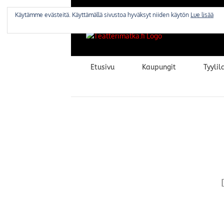
Skip
to
Käytämme evästeitä. Käyttämällä sivustoa hyväksyt niiden käytön
Lue lisää
content
Etusivu
Kaupungit
Tyylila