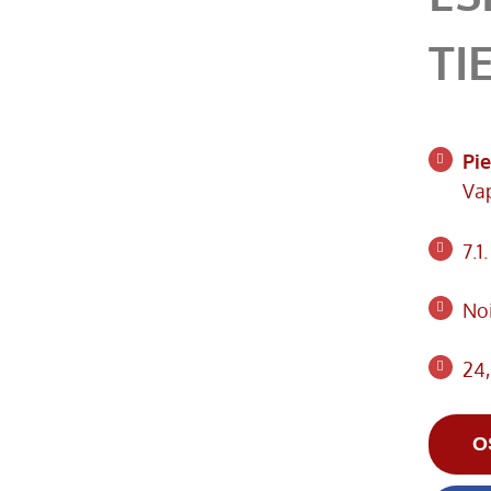
TI
Pi
Va
7.1
Noi
24,
O