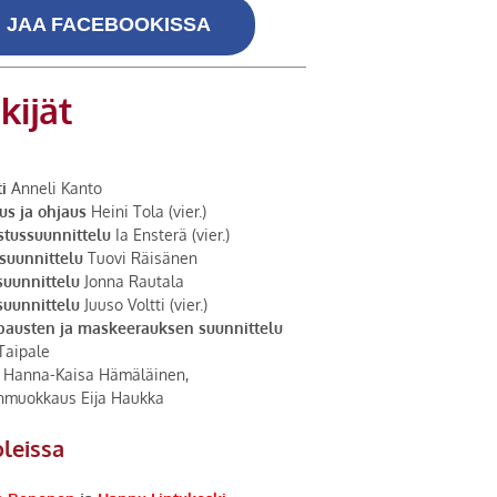
JAA FACEBOOKISSA
kijät
i
Anneli Kanto
us ja ohjaus
Heini Tola (vier.)
stussuunnittelu
Ia Ensterä (vier.)
suunnittelu
Tuovi Räisänen
suunnittelu
Jonna Rautala
suunnittelu
Juuso Voltti (vier.)
austen ja maskeerauksen suunnittelu
Taipale
Hanna-Kaisa Hämäläinen,
nmuokkaus Eija Haukka
leissa