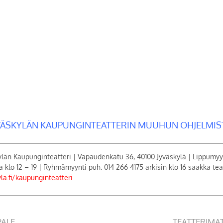
VÄSKYLÄN KAUPUNGINTEATTERIN MUUHUN OHJELMIS
ylän Kaupunginteatteri | Vapaudenkatu 36, 40100 Jyväskylä | Lippumyym
la klo 12 – 19 | Ryhmämyynti puh. 014 266 4175 arkisin klo 16 saakka teatt
yla.fi/kaupunginteatteri
PALE
TEATTERIMA