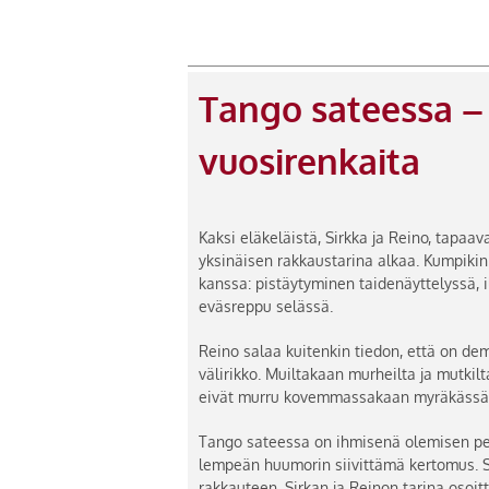
Tango sateessa –
vuosirenkaita
Kaksi eläkeläistä, Sirkka ja Reino, tapaa
yksinäisen rakkaustarina alkaa. Kumpikin 
kanssa: pistäytyminen taidenäyttelyssä, i
eväsreppu selässä.
Reino salaa kuitenkin tiedon, että on d
välirikko. Muiltakaan murheilta ja mutkil
eivät murru kovemmassakaan myräkässä
Tango sateessa on ihmisenä olemisen pe
lempeän huumorin siivittämä kertomus. S
rakkauteen. Sirkan ja Reinon tarina osoitt