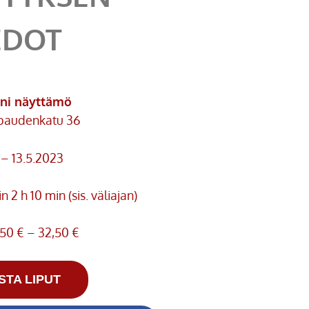
EDOT
eni näyttämö
paudenkatu 36
. – 13.5.2023
n 2 h 10 min (sis. väliajan)
50 € – 32,50 €
STA LIPUT