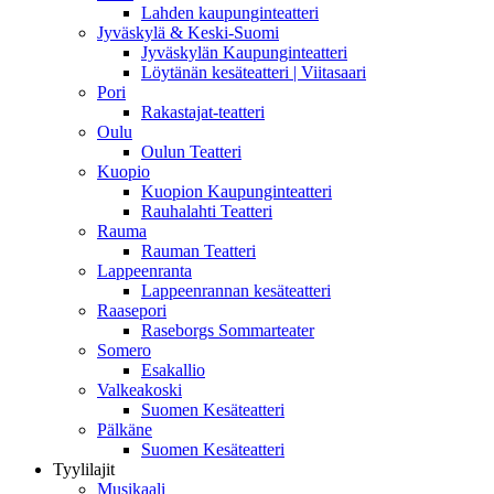
Lahden kaupunginteatteri
Jyväskylä & Keski-Suomi
Jyväskylän Kaupunginteatteri
Löytänän kesäteatteri | Viitasaari
Pori
Rakastajat-teatteri
Oulu
Oulun Teatteri
Kuopio
Kuopion Kaupunginteatteri
Rauhalahti Teatteri
Rauma
Rauman Teatteri
Lappeenranta
Lappeenrannan kesäteatteri
Raasepori
Raseborgs Sommarteater
Somero
Esakallio
Valkeakoski
Suomen Kesäteatteri
Pälkäne
Suomen Kesäteatteri
Tyylilajit
Musikaali