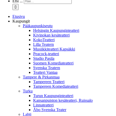
Etsi ...
Etusivu
Kaupungit
Pääkaupunkiseutu
Helsingin Kaupunginteatteri
Kivinokan kesäteatteri
KokoTeatteri
Lilla Teatern
Musiikkiteatteri Kapsäkki
Peacock-teatteri
Studio Pasila
Suomen Komediateatteri
Svenska Teatern
Teatteri Vantaa
Tampere & Pirkanmaa
Tampereen Teatteri
Tampereen Komediateatteri
Turku
Turun Kaupunginteatteri
Kansanpuiston kesäteatteri, Ruissalo
Linnateatteri
Åbo Svenska Teater
Lahti