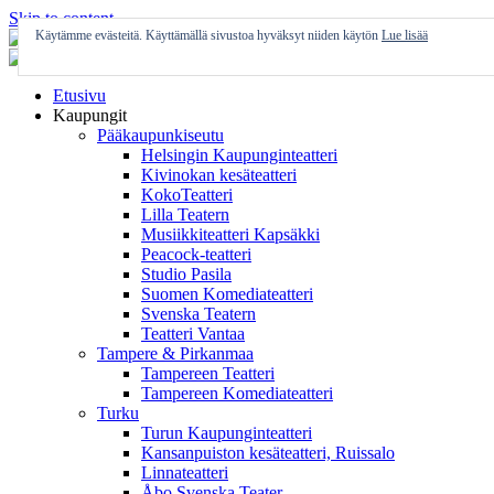
Skip to content
Käytämme evästeitä. Käyttämällä sivustoa hyväksyt niiden käytön
Lue lisää
Etusivu
Kaupungit
Pääkaupunkiseutu
Helsingin Kaupunginteatteri
Kivinokan kesäteatteri
KokoTeatteri
Lilla Teatern
Musiikkiteatteri Kapsäkki
Peacock-teatteri
Studio Pasila
Suomen Komediateatteri
Svenska Teatern
Teatteri Vantaa
Tampere & Pirkanmaa
Tampereen Teatteri
Tampereen Komediateatteri
Turku
Turun Kaupunginteatteri
Kansanpuiston kesäteatteri, Ruissalo
Linnateatteri
Åbo Svenska Teater