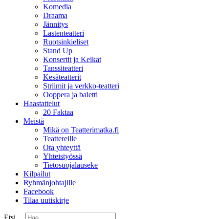
Komedia
Draama
Jännitys
Lastenteatteri
Ruotsinkieliset
Stand Up
Konsertit ja Keikat
Tanssiteatteri
Kesäteatterit
Striimit ja verkko-teatteri
Ooppera ja baletti
Haastattelut
20 Faktaa
Meistä
Mikä on Teatterimatka.fi
Teattereille
Ota yhteyttä
Yhteistyössä
Tietosuojalauseke
Kilpailut
Ryhmänjohtajille
Facebook
Tilaa uutiskirje
Etsi ...