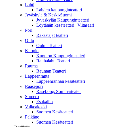
Lahti
Lahden kaupunginteatteri
Jyväskylä & Keski-Suomi
Jyväskylän Kaupunginteatteri
Löytänän kesäteatteri | Viitasaari
Pori
Rakastajat-teatteri
Oulu
Oulun Teatteri
Kuopio
Kuopion Kaupunginteatteri
Rauhalahti Teatteri
Rauma
Rauman Teatteri
Lappeenranta
Lappeenrannan kesäteatteri
Raasepori
Raseborgs Sommarteater
Somero
Esakallio
Valkeakoski
Suomen Kesäteatteri
Pälkäne
Suomen Kesäteatteri