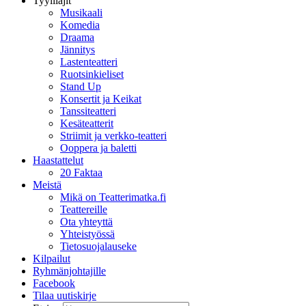
Tyylilajit
Musikaali
Komedia
Draama
Jännitys
Lastenteatteri
Ruotsinkieliset
Stand Up
Konsertit ja Keikat
Tanssiteatteri
Kesäteatterit
Striimit ja verkko-teatteri
Ooppera ja baletti
Haastattelut
20 Faktaa
Meistä
Mikä on Teatterimatka.fi
Teattereille
Ota yhteyttä
Yhteistyössä
Tietosuojalauseke
Kilpailut
Ryhmänjohtajille
Facebook
Tilaa uutiskirje