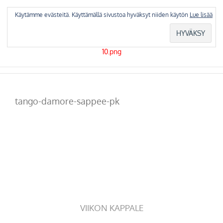
Skip
to
Käytämme evästeitä. Käyttämällä sivustoa hyväksyt niiden käytön
Lue lisää
content
tango-damore-sappee-pk
VIIKON KAPPALE