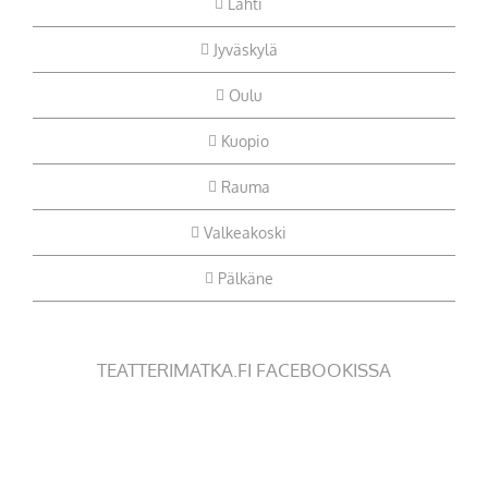
Lahti
Jyväskylä
Oulu
Kuopio
Rauma
Valkeakoski
Pälkäne
TEATTERIMATKA.FI FACEBOOKISSA