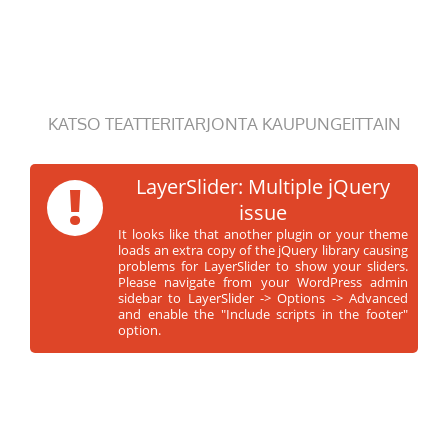
KATSO TEATTERITARJONTA KAUPUNGEITTAIN
!
LayerSlider: Multiple jQuery
issue
It looks like that another plugin or your theme
loads an extra copy of the jQuery library causing
problems for LayerSlider to show your sliders.
Please navigate from your WordPress admin
sidebar to LayerSlider -> Options -> Advanced
and enable the "Include scripts in the footer"
option.