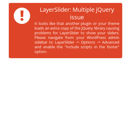
!
LayerSlider: Multiple jQuery
issue
It looks like that another plugin or your theme
loads an extra copy of the jQuery library causing
problems for LayerSlider to show your sliders.
Please navigate from your WordPress admin
sidebar to LayerSlider -> Options -> Advanced
and enable the "Include scripts in the footer"
option.