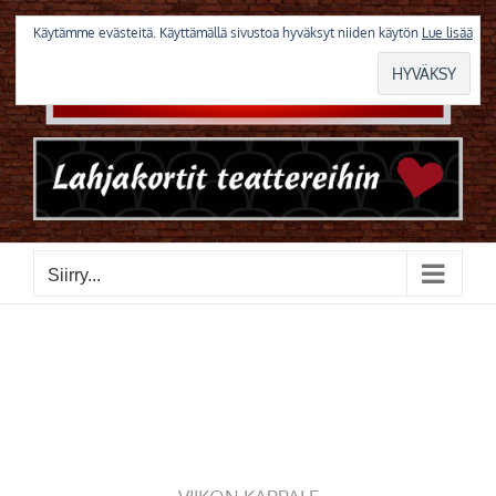
Skip
to
Käytämme evästeitä. Käyttämällä sivustoa hyväksyt niiden käytön
Lue lisää
content
Siirry...