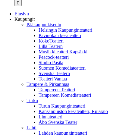
...
Etusivu
Kaupungit
Pääkaupunkiseutu
Helsingin Kaupunginteatteri
Kivinokan kesäteatteri
KokoTeatteri
Lilla Teatern
Musiikkiteatteri Kapsäkki
Peacock-teatteri
Studio Pasila
Suomen Komediateatteri
Svenska Teatern
Teatteri Vantaa
Tampere & Pirkanmaa
Tampereen Teatteri
Tampereen Komediateatteri
Turku
Turun Kaupunginteatteri
Kansanpuiston kesäteatteri, Ruissalo
Linnateatteri
Åbo Svenska Teater
Lahti
Lahden kaupunginteatteri