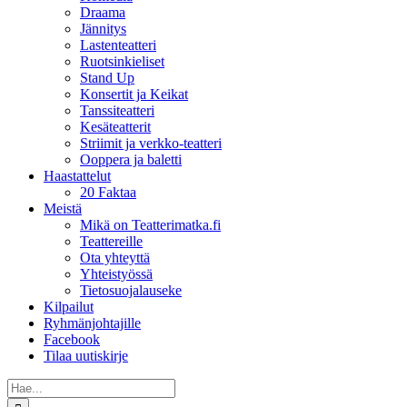
Draama
Jännitys
Lastenteatteri
Ruotsinkieliset
Stand Up
Konsertit ja Keikat
Tanssiteatteri
Kesäteatterit
Striimit ja verkko-teatteri
Ooppera ja baletti
Haastattelut
20 Faktaa
Meistä
Mikä on Teatterimatka.fi
Teattereille
Ota yhteyttä
Yhteistyössä
Tietosuojalauseke
Kilpailut
Ryhmänjohtajille
Facebook
Tilaa uutiskirje
Etsi
...