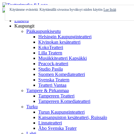
Skip
to
Käytämme evästeitä. Käyttämällä sivustoa hyväksyt niiden käytön
Lue lisää
content
Etusivu
Kaupungit
Pääkaupunkiseutu
Helsingin Kaupunginteatteri
Kivinokan kesäteatteri
KokoTeatteri
Lilla Teatern
Musiikkiteatteri Kapsäkki
Peacock-teatteri
Studio Pasila
Suomen Komediateatteri
Svenska Teatern
Teatteri Vantaa
Tampere & Pirkanmaa
Tampereen Teatteri
Tampereen Komediateatteri
Turku
Turun Kaupunginteatteri
Kansanpuiston kesäteatteri, Ruissalo
Linnateatteri
Åbo Svenska Teater
Lahti