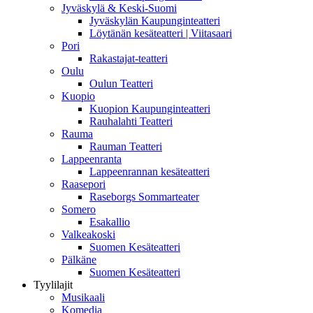
Jyväskylä & Keski-Suomi
Jyväskylän Kaupunginteatteri
Löytänän kesäteatteri | Viitasaari
Pori
Rakastajat-teatteri
Oulu
Oulun Teatteri
Kuopio
Kuopion Kaupunginteatteri
Rauhalahti Teatteri
Rauma
Rauman Teatteri
Lappeenranta
Lappeenrannan kesäteatteri
Raasepori
Raseborgs Sommarteater
Somero
Esakallio
Valkeakoski
Suomen Kesäteatteri
Pälkäne
Suomen Kesäteatteri
Tyylilajit
Musikaali
Komedia