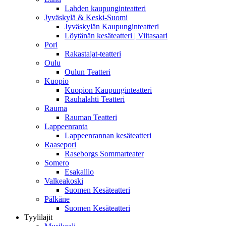
Lahden kaupunginteatteri
Jyväskylä & Keski-Suomi
Jyväskylän Kaupunginteatteri
Löytänän kesäteatteri | Viitasaari
Pori
Rakastajat-teatteri
Oulu
Oulun Teatteri
Kuopio
Kuopion Kaupunginteatteri
Rauhalahti Teatteri
Rauma
Rauman Teatteri
Lappeenranta
Lappeenrannan kesäteatteri
Raasepori
Raseborgs Sommarteater
Somero
Esakallio
Valkeakoski
Suomen Kesäteatteri
Pälkäne
Suomen Kesäteatteri
Tyylilajit