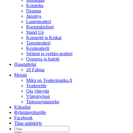
Musikaali
Komedia
Draama
Jännitys
Lastenteatteri
Ruotsinkieliset
Stand Up
Konsertit ja Keikat
Tanssiteatteri
Kesäteatterit
Striimit ja verkko-teatteri
Ooppera ja baletti
Haastattelut
20 Faktaa
Meistä
Mikä on Teatterimatka.fi
Teattereille
Ota yhteyttä
Yhteistyössä
Tietosuojalauseke
Kilpailut
Ryhmänjohtajille
Facebook
Tilaa uutiskirje
Etsi