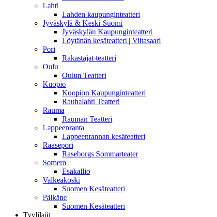
Lahti
Lahden kaupunginteatteri
Jyväskylä & Keski-Suomi
Jyväskylän Kaupunginteatteri
Löytänän kesäteatteri | Viitasaari
Pori
Rakastajat-teatteri
Oulu
Oulun Teatteri
Kuopio
Kuopion Kaupunginteatteri
Rauhalahti Teatteri
Rauma
Rauman Teatteri
Lappeenranta
Lappeenrannan kesäteatteri
Raasepori
Raseborgs Sommarteater
Somero
Esakallio
Valkeakoski
Suomen Kesäteatteri
Pälkäne
Suomen Kesäteatteri
Tyylilajit