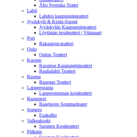
Åbo Svenska Teater
Lahti
Lahden kaupunginteatteri
Jyväskylä & Keski-Suomi
Jyväskylän Kaupunginteatteri
Löytänän kesäteatteri | Viitasaari
Pori
Rakastajat-teatteri
Oulu
Oulun Teatteri
Kuopio
Kuopion Kaupunginteatteri
Rauhalahti Teatteri
Rauma
Rauman Teatteri
Lappeenranta
Lappeenrannan kesäteatteri
Raasepori
Raseborgs Sommarteater
Somero
Esakallio
Valkeakoski
Suomen Kesäteatteri
Pälkäne