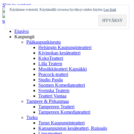
Skip to content
Käytämme evästeitä. Käyttämällä sivustoa hyväksyt niiden käytön
Lue lisää
Etusivu
Kaupungit
Pääkaupunkiseutu
Helsingin Kaupunginteatteri
Kivinokan kesäteatteri
KokoTeatteri
Lilla Teatern
Musiikkiteatteri Kapsäkki
Peacock-teatteri
Studio Pasila
Suomen Komediateatteri
Svenska Teatern
Teatteri Vantaa
Tampere & Pirkanmaa
Tampereen Teatteri
Tampereen Komediateatteri
Turku
Turun Kaupunginteatteri
Kansanpuiston kesäteatteri, Ruissalo
Linnateatteri