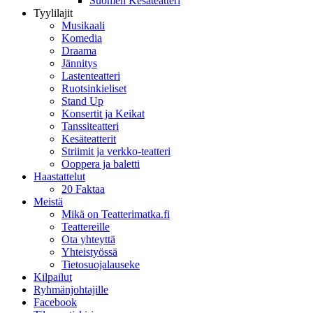
Suomen Kesäteatteri
Tyylilajit
Musikaali
Komedia
Draama
Jännitys
Lastenteatteri
Ruotsinkieliset
Stand Up
Konsertit ja Keikat
Tanssiteatteri
Kesäteatterit
Striimit ja verkko-teatteri
Ooppera ja baletti
Haastattelut
20 Faktaa
Meistä
Mikä on Teatterimatka.fi
Teattereille
Ota yhteyttä
Yhteistyössä
Tietosuojalauseke
Kilpailut
Ryhmänjohtajille
Facebook