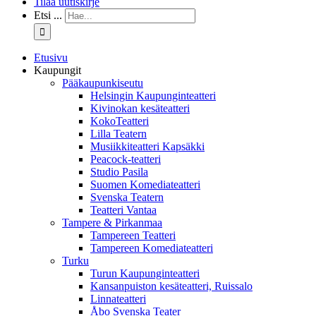
Tilaa uutiskirje
Etsi ...
Etusivu
Kaupungit
Pääkaupunkiseutu
Helsingin Kaupunginteatteri
Kivinokan kesäteatteri
KokoTeatteri
Lilla Teatern
Musiikkiteatteri Kapsäkki
Peacock-teatteri
Studio Pasila
Suomen Komediateatteri
Svenska Teatern
Teatteri Vantaa
Tampere & Pirkanmaa
Tampereen Teatteri
Tampereen Komediateatteri
Turku
Turun Kaupunginteatteri
Kansanpuiston kesäteatteri, Ruissalo
Linnateatteri
Åbo Svenska Teater