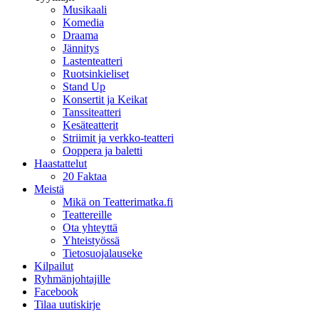
Musikaali
Komedia
Draama
Jännitys
Lastenteatteri
Ruotsinkieliset
Stand Up
Konsertit ja Keikat
Tanssiteatteri
Kesäteatterit
Striimit ja verkko-teatteri
Ooppera ja baletti
Haastattelut
20 Faktaa
Meistä
Mikä on Teatterimatka.fi
Teattereille
Ota yhteyttä
Yhteistyössä
Tietosuojalauseke
Kilpailut
Ryhmänjohtajille
Facebook
Tilaa uutiskirje