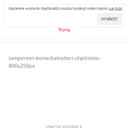
Skip
to
Käytämme evästeitä. Käyttämällä sivustoa hyväksyt niiden käytön
Lue lisää
content
tampereen-komediateatteri-ohjelmisto-
800x250px
VIIKON KAPPALE