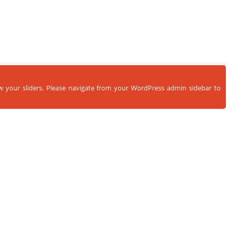
ow your sliders. Please navigate from your WordPress admin sidebar to