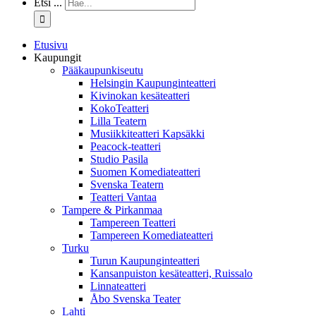
Etsi ...
Etusivu
Kaupungit
Pääkaupunkiseutu
Helsingin Kaupunginteatteri
Kivinokan kesäteatteri
KokoTeatteri
Lilla Teatern
Musiikkiteatteri Kapsäkki
Peacock-teatteri
Studio Pasila
Suomen Komediateatteri
Svenska Teatern
Teatteri Vantaa
Tampere & Pirkanmaa
Tampereen Teatteri
Tampereen Komediateatteri
Turku
Turun Kaupunginteatteri
Kansanpuiston kesäteatteri, Ruissalo
Linnateatteri
Åbo Svenska Teater
Lahti