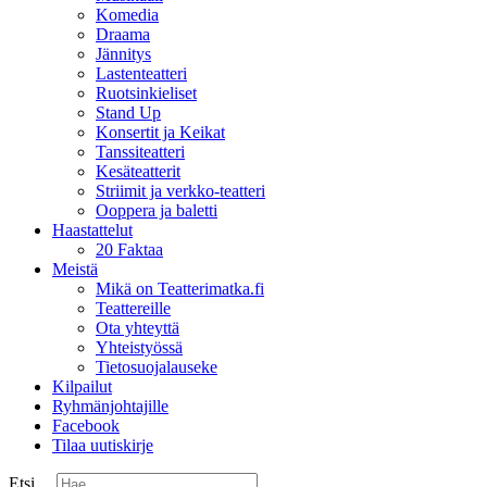
Komedia
Draama
Jännitys
Lastenteatteri
Ruotsinkieliset
Stand Up
Konsertit ja Keikat
Tanssiteatteri
Kesäteatterit
Striimit ja verkko-teatteri
Ooppera ja baletti
Haastattelut
20 Faktaa
Meistä
Mikä on Teatterimatka.fi
Teattereille
Ota yhteyttä
Yhteistyössä
Tietosuojalauseke
Kilpailut
Ryhmänjohtajille
Facebook
Tilaa uutiskirje
Etsi ...