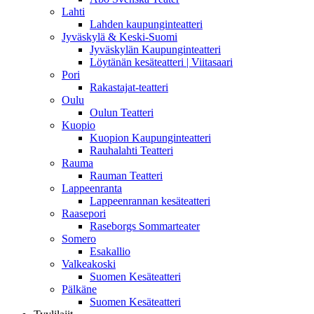
Lahti
Lahden kaupunginteatteri
Jyväskylä & Keski-Suomi
Jyväskylän Kaupunginteatteri
Löytänän kesäteatteri | Viitasaari
Pori
Rakastajat-teatteri
Oulu
Oulun Teatteri
Kuopio
Kuopion Kaupunginteatteri
Rauhalahti Teatteri
Rauma
Rauman Teatteri
Lappeenranta
Lappeenrannan kesäteatteri
Raasepori
Raseborgs Sommarteater
Somero
Esakallio
Valkeakoski
Suomen Kesäteatteri
Pälkäne
Suomen Kesäteatteri