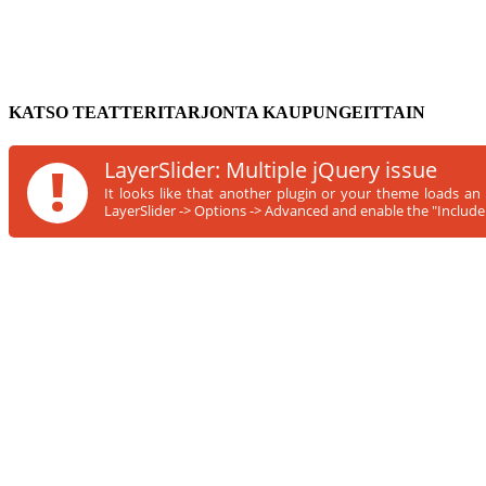
KATSO TEATTERITARJONTA KAUPUNGEITTAIN
!
LayerSlider: Multiple jQuery issue
It looks like that another plugin or your theme loads an
LayerSlider -> Options -> Advanced and enable the "Include s