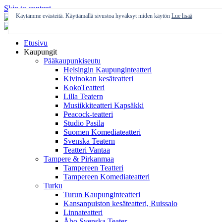
Skip to content
Käytämme evästeitä. Käyttämällä sivustoa hyväksyt niiden käytön
Lue lisää
Etusivu
Kaupungit
Pääkaupunkiseutu
Helsingin Kaupunginteatteri
Kivinokan kesäteatteri
KokoTeatteri
Lilla Teatern
Musiikkiteatteri Kapsäkki
Peacock-teatteri
Studio Pasila
Suomen Komediateatteri
Svenska Teatern
Teatteri Vantaa
Tampere & Pirkanmaa
Tampereen Teatteri
Tampereen Komediateatteri
Turku
Turun Kaupunginteatteri
Kansanpuiston kesäteatteri, Ruissalo
Linnateatteri
Åbo Svenska Teater