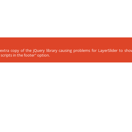
 extra copy of the jQuery library causing problems for LayerSlider to sh
cripts in the footer" option.