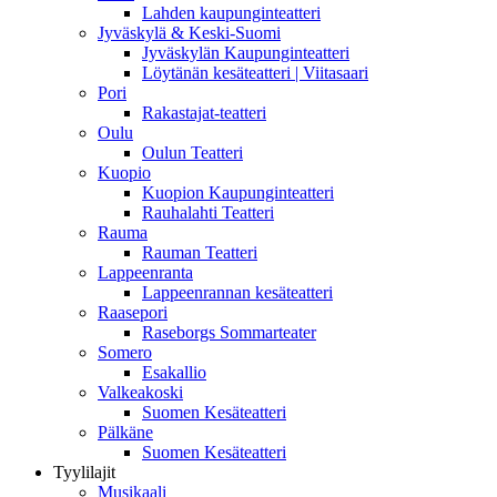
Lahden kaupunginteatteri
Jyväskylä & Keski-Suomi
Jyväskylän Kaupunginteatteri
Löytänän kesäteatteri | Viitasaari
Pori
Rakastajat-teatteri
Oulu
Oulun Teatteri
Kuopio
Kuopion Kaupunginteatteri
Rauhalahti Teatteri
Rauma
Rauman Teatteri
Lappeenranta
Lappeenrannan kesäteatteri
Raasepori
Raseborgs Sommarteater
Somero
Esakallio
Valkeakoski
Suomen Kesäteatteri
Pälkäne
Suomen Kesäteatteri
Tyylilajit
Musikaali