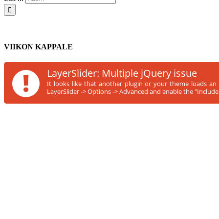
VIIKON KAPPALE
!
LayerSlider: Multiple jQuery issue
It looks like that another plugin or your theme loads an
LayerSlider -> Options -> Advanced and enable the "Include s