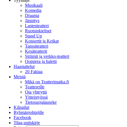
Tyylilajit
Musikaali
Komedia
Draama
Jännitys
Lastenteatteri
Ruotsinkieliset
Stand Up
Konsertit ja Keikat
Tanssiteatteri
Kesäteatterit
Striimit ja verkko-teatteri
Ooppera ja baletti
Haastattelut
20 Faktaa
Meistä
Mikä on Teatterimatka.fi
Teattereille
Ota yhteyttä
Yhteistyössä
Tietosuojalauseke
Kilpailut
Ryhmänjohtajille
Facebook
Tilaa uutiskirje